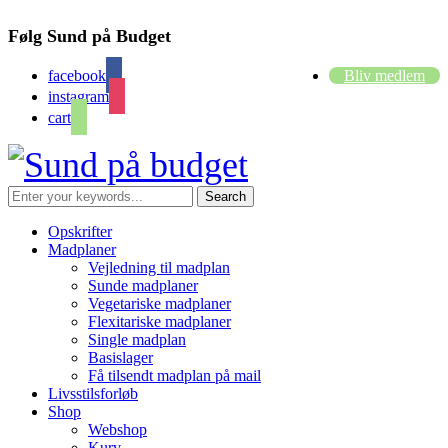
Følg Sund på Budget
facebook
Bliv medlem
instagram
cart
Opskrifter
Madplaner
Vejledning til madplan
Sunde madplaner
Vegetariske madplaner
Flexitariske madplaner
Single madplan
Basislager
Få tilsendt madplan på mail
Livsstilsforløb
Shop
Webshop
Kurv