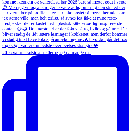
2016 var mit sidste år i 20erne, og på mange må