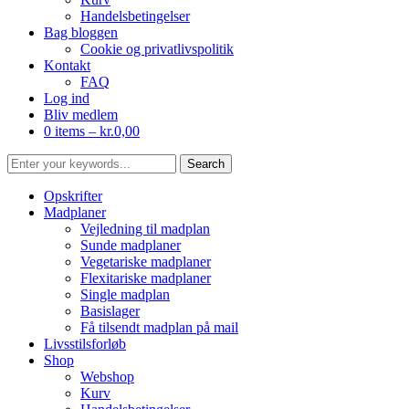
Handelsbetingelser
Bag bloggen
Cookie og privatlivspolitik
Kontakt
FAQ
Log ind
Bliv medlem
0 items –
kr.
0,00
Opskrifter
Madplaner
Vejledning til madplan
Sunde madplaner
Vegetariske madplaner
Flexitariske madplaner
Single madplan
Basislager
Få tilsendt madplan på mail
Livsstilsforløb
Shop
Webshop
Kurv