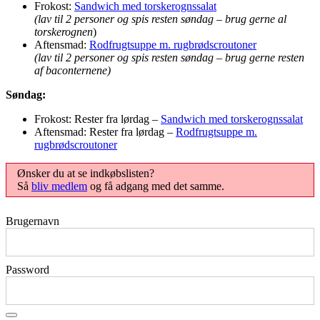
Frokost:
Sandwich med torskerognssalat
(lav til 2 personer og spis resten søndag
–
brug gerne al
torskerognen
)
Aftensmad:
Rodfrugtsuppe m. rugbrødscroutoner
(lav til 2 personer og spis resten søndag
–
brug gerne resten
af baconternene)
Søndag:
Frokost: Rester fra lørdag –
Sandwich med torskerognssalat
Aftensmad: Rester fra lørdag –
Rodfrugtsuppe m.
rugbrødscroutoner
Ønsker du at se indkøbslisten?
Så
bliv medlem
og få adgang med det samme.
Brugernavn
Password