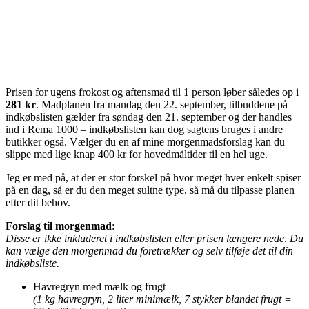
Prisen for ugens frokost og aftensmad til 1 person løber således op i
281 kr
. Madplanen fra mandag den 22. september, tilbuddene på
indkøbslisten gælder fra søndag den 21. september og der handles
ind i Rema 1000 – indkøbslisten kan dog sagtens bruges i andre
butikker også. Vælger du en af mine morgenmadsforslag kan du
slippe med lige knap 400 kr for hovedmåltider til en hel uge.
Jeg er med på, at der er stor forskel på hvor meget hver enkelt spiser
på en dag, så er du den meget sultne type, så må du tilpasse planen
efter dit behov.
Forslag til morgenmad
:
Disse er ikke inkluderet i indkøbslisten eller prisen længere nede
.
Du
kan vælge den morgenmad du foretrækker og selv tilføje det til din
indkøbsliste.
Havregryn med mælk og frugt
(1 kg havregryn, 2 liter minimælk, 7 stykker blandet frugt =