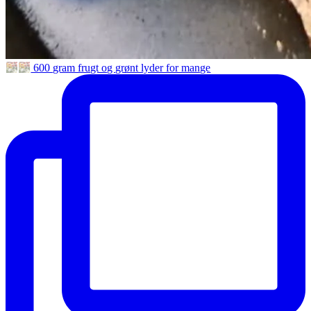
600 gram frugt og grønt lyder for mange