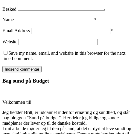
Besked
Name
*
Email Address
*
Website
Save my name, email, and website in this browser for the next
time I comment.
Bag sund på Budget
Velkommen til!
Jeg hedder Britt, er uddannet indenfor ernæring og sundhed, og står
bag bloggen “Sund på budget”. Her deler jeg billige og sunde
madplaner der lever op til de danske kostråd.
I mit arbejde møder jeg tit den påstand, at det er dyrt at leve sundt og
man skal købe alle mulige specialvarer. Denne myte har jeg gjort til