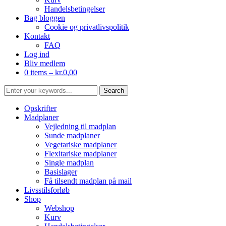
Handelsbetingelser
Bag bloggen
Cookie og privatlivspolitik
Kontakt
FAQ
Log ind
Bliv medlem
0 items –
kr.
0,00
Opskrifter
Madplaner
Vejledning til madplan
Sunde madplaner
Vegetariske madplaner
Flexitariske madplaner
Single madplan
Basislager
Få tilsendt madplan på mail
Livsstilsforløb
Shop
Webshop
Kurv