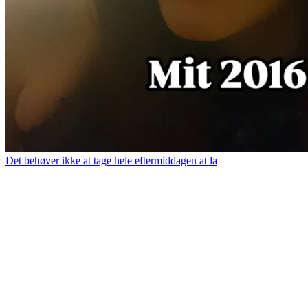
Det behøver ikke at tage hele eftermiddagen at la