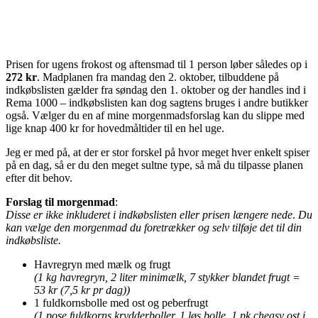
Prisen for ugens frokost og aftensmad til 1 person løber således op i
272 kr
. Madplanen fra mandag den 2. oktober, tilbuddene på
indkøbslisten gælder fra søndag den 1. oktober og der handles ind i
Rema 1000 – indkøbslisten kan dog sagtens bruges i andre butikker
også. Vælger du en af mine morgenmadsforslag kan du slippe med
lige knap 400 kr for hovedmåltider til en hel uge.
Jeg er med på, at der er stor forskel på hvor meget hver enkelt spiser
på en dag, så er du den meget sultne type, så må du tilpasse planen
efter dit behov.
Forslag til morgenmad
:
Disse er ikke inkluderet i indkøbslisten eller prisen længere nede
.
Du
kan vælge den morgenmad du foretrækker og selv tilføje det til din
indkøbsliste.
Havregryn med mælk og frugt
(1 kg havregryn, 2 liter minimælk, 7 stykker blandet frugt =
53 kr (7,5 kr pr dag))
1 fuldkornsbolle med ost og peberfrugt
(1 pose fuldkorns krydderboller, 1 løs bolle, 1 pk cheasy ost i