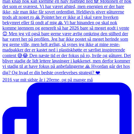
2016 var mit sidste år i 20erne, og på mange må