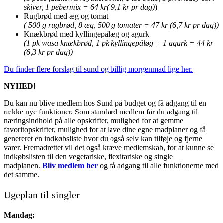
skiver, 1 pebermix = 64 kr( 9,1 kr pr dag)
)
Rugbrød med æg og tomat
( 500 g rugbrød, 8 æg, 500 g tomater = 47 kr (6,7 kr pr dag))
Knækbrød med kyllingepålæg og agurk
(1 pk wasa knækbrød
,
1 pk kyllingepåløg + 1 agurk = 44 kr
(6,3 kr pr dag))
Du finder flere forslag til sund og billig morgenmad lige her.
NYHED!
Du kan nu blive medlem hos Sund på budget og få adgang til en
række nye funktioner. Som standard medlem får du adgang til
næringsindhold på alle opskrifter, mulighed for at gemme
favoritopskrifter, mulighed for at lave dine egne madplaner og få
genereret en indkøbsliste hvor du også selv kan tilføje og fjerne
varer. Fremadrettet vil det også kræve medlemskab, for at kunne se
indkøbslisten til den vegetariske, flexitariske og single
madplanen.
Bliv medlem her
og få adgang til alle funktionerne med
det samme.
Ugeplan til singler
Mandag: