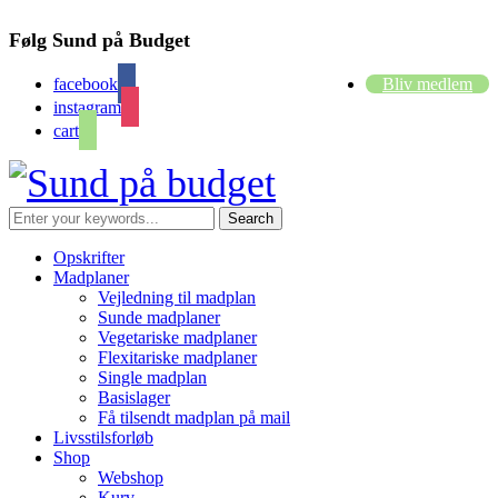
Følg Sund på Budget
facebook
Bliv medlem
instagram
cart
Opskrifter
Madplaner
Vejledning til madplan
Sunde madplaner
Vegetariske madplaner
Flexitariske madplaner
Single madplan
Basislager
Få tilsendt madplan på mail
Livsstilsforløb
Shop
Webshop
Kurv