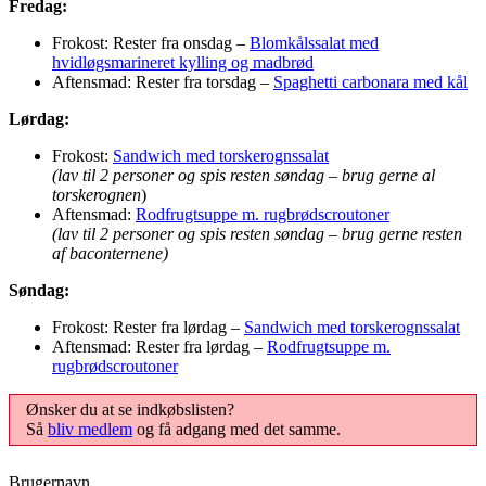
Fredag:
Frokost: Rester fra onsdag –
Blomkålssalat med
hvidløgsmarineret kylling og madbrød
Aftensmad: Rester fra torsdag –
Spaghetti carbonara med kål
Lørdag:
Frokost:
Sandwich med torskerognssalat
(lav til 2 personer og spis resten søndag
–
brug gerne al
torskerognen
)
Aftensmad:
Rodfrugtsuppe m. rugbrødscroutoner
(lav til 2 personer og spis resten søndag
–
brug gerne resten
af baconternene)
Søndag:
Frokost: Rester fra lørdag –
Sandwich med torskerognssalat
Aftensmad: Rester fra lørdag –
Rodfrugtsuppe m.
rugbrødscroutoner
Ønsker du at se indkøbslisten?
Så
bliv medlem
og få adgang med det samme.
Brugernavn