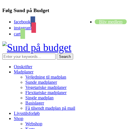
Følg Sund på Budget
facebook
Bliv medlem
instagram
cart
Opskrifter
Madplaner
Vejledning til madplan
Sunde madplaner
Vegetariske madplaner
Flexitariske madplaner
Single madplan
Basislager
Få tilsendt madplan på mail
Livsstilsforløb
Shop
Webshop
Kurv