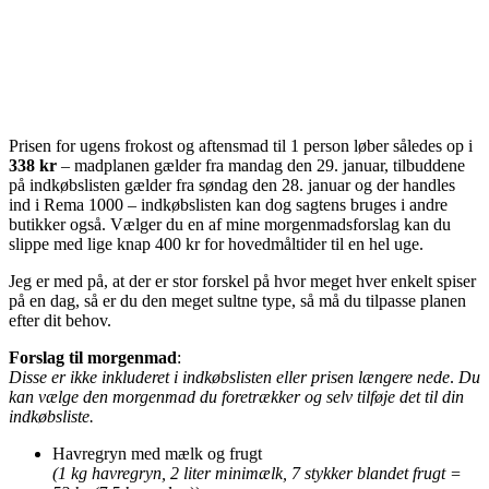
Prisen for ugens frokost og aftensmad til 1 person løber således op i
338 kr
– madplanen gælder fra mandag den 29. januar, tilbuddene
på indkøbslisten gælder fra søndag den 28. januar og der handles
ind i Rema 1000 – indkøbslisten kan dog sagtens bruges i andre
butikker også. Vælger du en af mine morgenmadsforslag kan du
slippe med lige knap 400 kr for hovedmåltider til en hel uge.
Jeg er med på, at der er stor forskel på hvor meget hver enkelt spiser
på en dag, så er du den meget sultne type, så må du tilpasse planen
efter dit behov.
Forslag til morgenmad
:
Disse er ikke inkluderet i indkøbslisten eller prisen længere nede
.
Du
kan vælge den morgenmad du foretrækker og selv tilføje det til din
indkøbsliste.
Havregryn med mælk og frugt
(1 kg havregryn, 2 liter minimælk, 7 stykker blandet frugt =