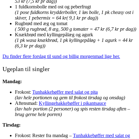
53 kr (7,5 kr pr dag))
1 fuldkornsbolle med ost og peberfrugt
(1 pose fuldkorns krydderboller, 1 løs bolle, 1 pk cheasy ost i
skiver, 1 pebermix = 64 kr( 9,1 kr pr dag)
)
Rugbrød med æg og tomat
( 500 g rugbrød, 8 æg, 500 g tomater = 47 kr (6,7 kr pr dag))
Knækbrød med kyllingepålæg og agurk
(1 pk wasa knækbrød
,
1 pk kyllingepåløg + 1 agurk = 44 kr
(6,3 kr pr dag))
Du finder flere forslag til sund og billig morgenmad lige her.
Ugeplan til singler
Mandag:
Frokost:
Tunhakkebøffer med salat og pita
(lav hele portionen og gem til frokost tirsdag og onsdag)
Aftensmad:
Kyllingehakkebøffer i pikantsauce
(lav halv portion (2 personer) og spis resten tirsdag aften –
brug gerne hele porren)
Tirsdag:
Frokost: Rester fra mandag –
Tunhakkebøffer med salat og