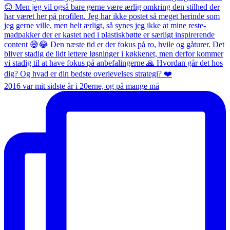
2016 var mit sidste år i 20erne, og på mange må