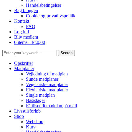
Handelsbetingelser
Bag bloggen
Cookie og privatlivspolitik
Kontakt
FAQ
Log ind
Bliv medlem
0 items –
kr.
0,00
Opskrifter
Madplaner
Vejledning til madplan
Sunde madplaner
Vegetariske madplaner
Flexitariske madplaner
Single madplan
Basislager
Få tilsendt madplan på mail
Livsstilsforløb
Shop
Webshop
Kurv