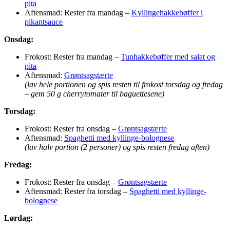
pita
Aftensmad: Rester fra mandag –
Kyllingehakkebøffer i
pikantsauce
Onsdag:
Frokost: Rester fra mandag –
Tunhakkebøffer med salat og
pita
Aftensmad:
Grøntsagstærte
(lav hele portionen og spis resten til frokost torsdag og fredag
– gem 50 g cherrytomater til baguettesene)
Torsdag:
Frokost: Rester fra onsdag –
Grøntsagstærte
Aftensmad:
Spaghetti med kyllinge-bolognese
(lav halv portion (2 personer) og spis resten fredag aften)
Fredag:
Frokost: Rester fra onsdag –
Grøntsagstærte
Aftensmad: Rester fra torsdag –
Spaghetti med kyllinge-
bolognese
Lørdag: