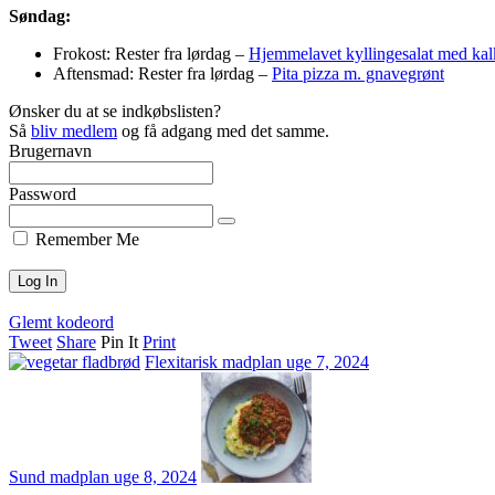
Søndag:
Frokost: Rester fra lørdag –
Hjemmelavet kyllingesalat med ka
Aftensmad: Rester fra lørdag –
Pita pizza m. gnavegrønt
Ønsker du at se indkøbslisten?
Så
bliv medlem
og få adgang med det samme.
Brugernavn
Password
Remember Me
Glemt kodeord
Tweet
Share
Pin It
Print
Flexitarisk madplan uge 7, 2024
Sund madplan uge 8, 2024