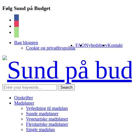
Følg Sund på Budget
facebook
instagram
cart
Bag bloggen
FAQ
Nyhedsbrev
Kontakt
Cookie og privatlivspolitik
Opskrifter
Madplaner
Vejledning til madplan
Sunde madplaner
Vegetariske madplaner
Flexitariske madplaner
Single madplan