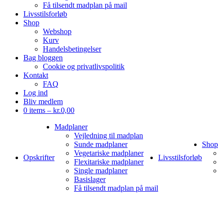
Få tilsendt madplan på mail
Livsstilsforløb
Shop
Webshop
Kurv
Handelsbetingelser
Bag bloggen
Cookie og privatlivspolitik
Kontakt
FAQ
Log ind
Bliv medlem
0 items –
kr.
0,00
Madplaner
Vejledning til madplan
Sunde madplaner
Shop
Vegetariske madplaner
Opskrifter
Livsstilsforløb
Flexitariske madplaner
Single madplaner
Basislager
Få tilsendt madplan på mail