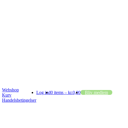
Webshop
Log ind
0 items –
kr.
0,00
Bliv medlem
Kurv
Handelsbetingelser