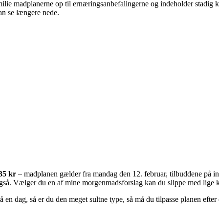
ilie madplanerne op til ernæringsanbefalingerne og indeholder stadig kødf
an se længere nede.
35 kr
– madplanen gælder fra mandag den 12. februar, tilbuddene på ind
gså. Vælger du en af mine morgenmadsforslag kan du slippe med lige kn
på en dag, så er du den meget sultne type, så må du tilpasse planen efter 