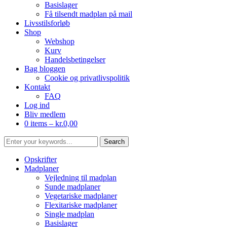
Basislager
Få tilsendt madplan på mail
Livsstilsforløb
Shop
Webshop
Kurv
Handelsbetingelser
Bag bloggen
Cookie og privatlivspolitik
Kontakt
FAQ
Log ind
Bliv medlem
0 items –
kr.
0,00
Opskrifter
Madplaner
Vejledning til madplan
Sunde madplaner
Vegetariske madplaner
Flexitariske madplaner
Single madplan
Basislager