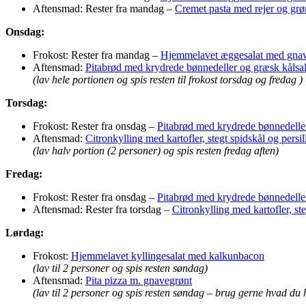
Aftensmad: Rester fra mandag –
Cremet pasta med rejer og grø
Onsdag:
Frokost: Rester fra mandag –
Hjemmelavet æggesalat med gna
Aftensmad:
Pitabrød med krydrede bønnedeller og græsk kålsal
(lav hele portionen og spis resten til frokost torsdag og fredag )
Torsdag:
Frokost: Rester fra onsdag –
Pitabrød med krydrede bønnedeller
Aftensmad:
Citronkylling med kartofler, stegt spidskål og persil
(lav halv portion (2 personer) og spis resten fredag aften)
Fredag:
Frokost: Rester fra onsdag –
Pitabrød med krydrede bønnedeller
Aftensmad: Rester fra torsdag –
Citronkylling med kartofler, ste
Lørdag:
Frokost:
Hjemmelavet kyllingesalat med kalkunbacon
(lav til 2 personer og spis resten søndag)
Aftensmad:
Pita pizza m. gnavegrønt
(lav til 2 personer og spis resten søndag – brug gerne hvad du h