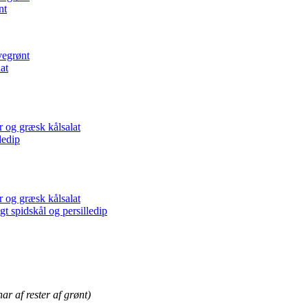
nt
vegrønt
at
 og græsk kålsalat
ledip
 og græsk kålsalat
gt spidskål og persilledip
ar af rester af grønt)