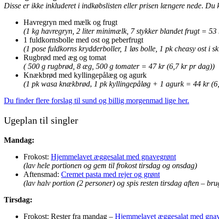
Disse er ikke inkluderet i indkøbslisten eller prisen længere nede
.
Du k
Havregryn med mælk og frugt
(1 kg havregryn, 2 liter minimælk, 7 stykker blandet frugt = 53 
1 fuldkornsbolle med ost og peberfrugt
(1 pose fuldkorns krydderboller, 1 løs bolle, 1 pk cheasy ost i s
Rugbrød med æg og tomat
( 500 g rugbrød, 8 æg, 500 g tomater = 47 kr (6,7 kr pr dag))
Knækbrød med kyllingepålæg og agurk
(1 pk wasa knækbrød
,
1 pk kyllingepåløg + 1 agurk = 44 kr (6,
Du finder flere forslag til sund og billig morgenmad lige her.
Ugeplan til singler
Mandag:
Frokost:
Hjemmelavet æggesalat med gnavegrønt
(lav hele portionen og gem til frokost tirsdag og onsdag)
Aftensmad:
Cremet pasta med rejer og grønt
(lav halv portion (2 personer) og spis resten tirsdag aften – 
Tirsdag:
Frokost: Rester fra mandag –
Hjemmelavet æggesalat med gna