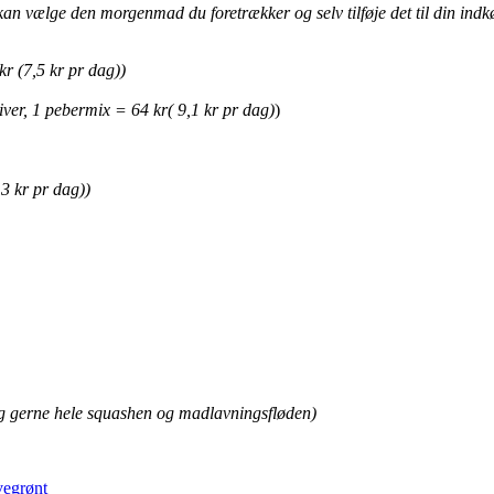
an vælge den morgenmad du foretrækker og selv tilføje det til din indkø
kr (7,5 kr pr dag))
kiver, 1 pebermix = 64 kr( 9,1 kr pr dag)
)
3 kr pr dag))
brug gerne hele squashen og madlavningsfløden)
vegrønt