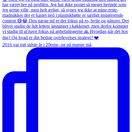
2016 var mit sidste år i 20erne, og på mange må