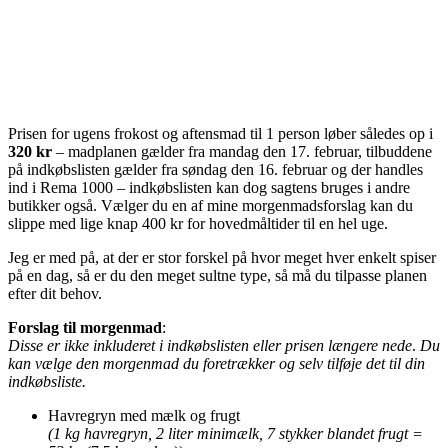
Prisen for ugens frokost og aftensmad til 1 person løber således op i
320 kr
– madplanen gælder fra mandag den 17. februar, tilbuddene
på indkøbslisten gælder fra søndag den 16. februar og der handles
ind i Rema 1000 – indkøbslisten kan dog sagtens bruges i andre
butikker også. Vælger du en af mine morgenmadsforslag kan du
slippe med lige knap 400 kr for hovedmåltider til en hel uge.
Jeg er med på, at der er stor forskel på hvor meget hver enkelt spiser
på en dag, så er du den meget sultne type, så må du tilpasse planen
efter dit behov.
Forslag til morgenmad
:
Disse er ikke inkluderet i indkøbslisten eller prisen længere nede
.
Du
kan vælge den morgenmad du foretrækker og selv tilføje det til din
indkøbsliste.
Havregryn med mælk og frugt
(1 kg havregryn, 2 liter minimælk, 7 stykker blandet frugt =