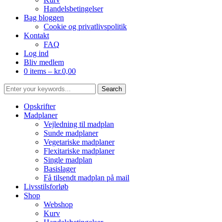
Handelsbetingelser
Bag bloggen
Cookie og privatlivspolitik
Kontakt
FAQ
Log ind
Bliv medlem
0 items –
kr.
0,00
Opskrifter
Madplaner
Vejledning til madplan
Sunde madplaner
Vegetariske madplaner
Flexitariske madplaner
Single madplan
Basislager
Få tilsendt madplan på mail
Livsstilsforløb
Shop
Webshop
Kurv