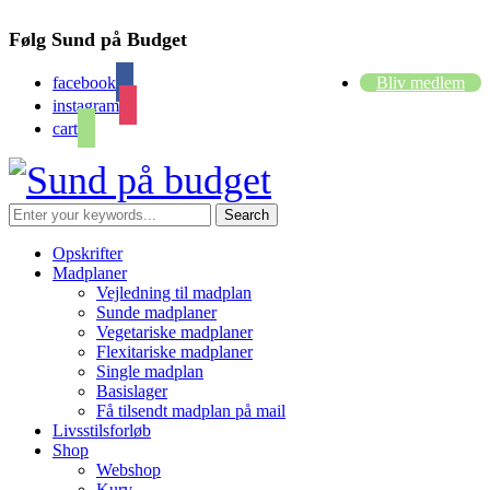
Følg Sund på Budget
facebook
Bliv medlem
instagram
cart
Opskrifter
Madplaner
Vejledning til madplan
Sunde madplaner
Vegetariske madplaner
Flexitariske madplaner
Single madplan
Basislager
Få tilsendt madplan på mail
Livsstilsforløb
Shop
Webshop
Kurv