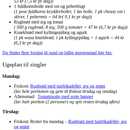
53 kr (7,5 kr pr dag))
1 fuldkornsbolle med ost og peberfrugt
(1 pose fuldkorns krydderboller, 1 løs bolle, 1 pk cheasy ost i
skiver, 1 pebermix = 64 kr( 9,1 kr pr dag)
)
Rugbrød med æg og tomat
( 500 g rugbrød, 8 æg, 500 g tomater = 47 kr (6,7 kr pr dag))
Knækbrød med kyllingepålæg og agurk
(1 pk wasa knækbrød
,
1 pk kyllingepåløg + 1 agurk = 44 kr
(6,3 kr pr dag))
Du finder flere forslag til sund og billig morgenmad lige her.
Ugeplan til singler
Mandag:
Frokost:
Rugbrød med tunfrikadeller, æg og grønt
(lav hele portionen og gem til frokost tirsdag og onsdag)
Aftensmad:
Tomatrisotto med sorte bønner
(lav halv portion (2 personer) og spis resten tirsdag aften)
Tirsdag:
Frokost: Rester fra mandag –
Rugbrød med tunfrikadeller, æg
og grønt