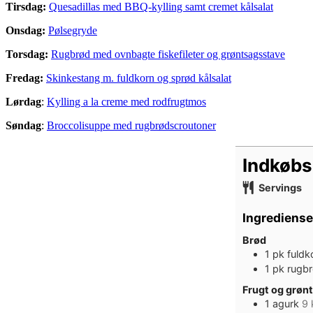
Tirsdag:
Quesadillas med BBQ-kylling samt cremet kålsalat
Onsdag:
Pølsegryde
Torsdag:
Rugbrød med ovnbagte fiskefileter og grøntsagsstave
Fredag:
Skinkestang m. fuldkorn og sprød kålsalat
Lørdag
:
Kylling a la creme med rodfrugtmos
Søndag
:
Broccolisuppe med rugbrødscroutoner
Indkøbs
Servings
Ingrediense
Brød
1
pk
fuldko
1
pk
rugbr
Frugt og grønt
1
agurk
9 