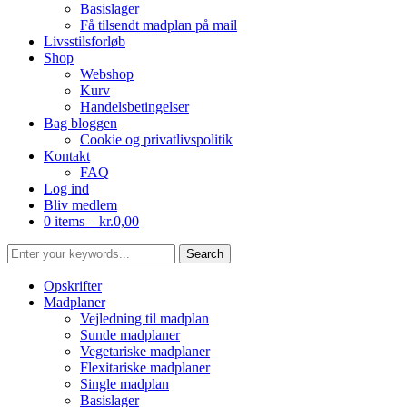
Basislager
Få tilsendt madplan på mail
Livsstilsforløb
Shop
Webshop
Kurv
Handelsbetingelser
Bag bloggen
Cookie og privatlivspolitik
Kontakt
FAQ
Log ind
Bliv medlem
0 items –
kr.
0,00
Opskrifter
Madplaner
Vejledning til madplan
Sunde madplaner
Vegetariske madplaner
Flexitariske madplaner
Single madplan
Basislager