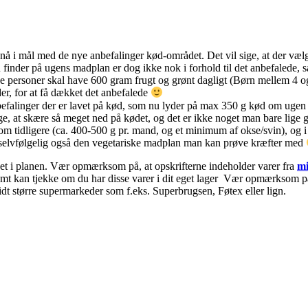
 nå i mål med de nye anbefalinger kød-området. Det vil sige, at der vælg
 finder på ugens madplan er dog ikke nok i forhold til det anbefalede, så
ne personer skal have 600 gram frugt og grønt dagligt (Børn mellem 4 
der, for at få dækket det anbefalede
efalinger der er lavet på kød, som nu lyder på max 350 g kød om ugen p
mange, at skære så meget ned på kødet, og det er ikke noget man bare lige
dligere (ca. 400-500 g pr. mand, og et minimum af okse/svin), og i stede
 der selvfølgelig også den vegetariske madplan man kan prøve kræfter med
nket i planen. Vær opmærksom på, at opskrifterne indeholder varer fra
mi
nemt kan tjekke om du har disse varer i dit eget lager Vær opmærksom på 
idt større supermarkeder som f.eks. Superbrugsen, Føtex eller lign.