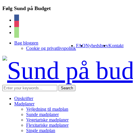
Følg Sund på Budget
facebook
instagram
cart
Bag bloggen
FAQ
Nyhedsbrev
Kontakt
Cookie og privatlivspolitik
Opskrifter
Madplaner
Vejledning til madplan
Sunde madplaner
Vegetariske madplaner
Flexitariske madplaner
Single madplan