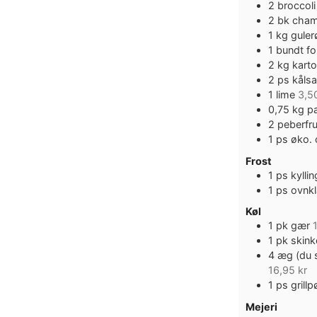
2
broccoli
2
bk
cham
1
kg
guler
1
bundt
fo
2
kg
karto
2
ps
kålsa
1
lime
3,5
0,75
kg
pa
2
peberfr
1
ps
øko. 
Frost
1
ps
kylli
1
ps
ovnkl
Køl
1
pk
gær
1
pk
skinke
4
æg (du s
16,95 kr
1
ps
grill
Mejeri