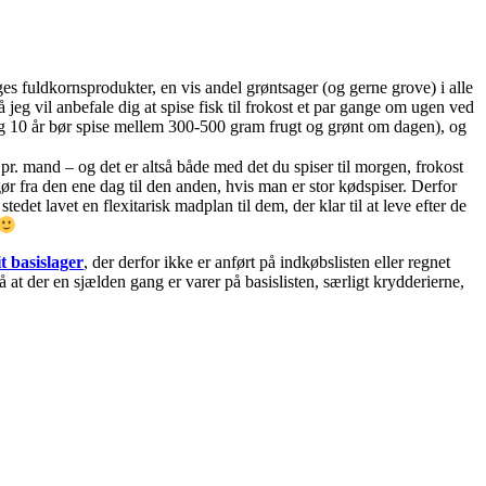
es fuldkornsprodukter, en vis andel grøntsager (og gerne grove) i alle
 jeg vil anbefale dig at spise fisk til frokost et par gange om ugen ved
og 10 år bør spise mellem 300-500 gram frugt og grønt om dagen), og
r. mand – og det er altså både med det du spiser til morgen, frokost
 gør fra den ene dag til den anden, hvis man er stor kødspiser. Derfor
t lavet en flexitarisk madplan til dem, der klar til at leve efter de
t basislager
, der derfor ikke er anført på indkøbslisten eller regnet
at der en sjælden gang er varer på basislisten, særligt krydderierne,