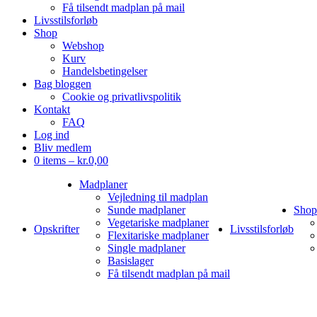
Få tilsendt madplan på mail
Livsstilsforløb
Shop
Webshop
Kurv
Handelsbetingelser
Bag bloggen
Cookie og privatlivspolitik
Kontakt
FAQ
Log ind
Bliv medlem
0 items –
kr.
0,00
Madplaner
Vejledning til madplan
Sunde madplaner
Shop
Vegetariske madplaner
Opskrifter
Livsstilsforløb
Flexitariske madplaner
Single madplaner
Basislager
Få tilsendt madplan på mail