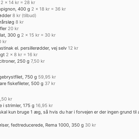
2 x 14 kr = 28 kr
pignon, 400 g
2 x 18 kr = 36 kr
ødder
8 kr (tilbud)
rårsløg
8 kr
fler
20 kr
lat, 300 g
2 x 15 kr = 30 kr
0 kr
stinak el. persillerødder, vej selv
12 kr
ugt
2 x 8 kr = 16 kr
citroner, 250 g
7,50 kr
ngebrystfilet, 750 g
59,95 kr
are fiskefileter, 500 g
37 kr
1,50 kr
 i strimler, 175 g
16,95 kr
kal kun bruge 1 æg, så hvis du har i forvejen er der ingen grund til 
pølser, fedtreducerede, Rema 1000, 350 g
30 kr