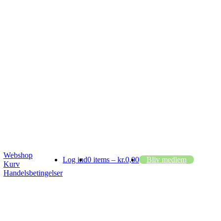
Webshop
Log ind
0 items –
kr.
0,00
Bliv medlem
Kurv
Handelsbetingelser