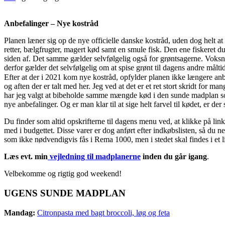
Anbefalinger – Nye kostråd
Planen læner sig op de nye officielle danske kostråd, uden dog helt at
retter, bælgfrugter, magert kød samt en smule fisk. Den ene fiskeret du
siden af. Det samme gælder selvfølgelig også for grøntsagerne. Voks
derfor gælder det selvfølgelig om at spise grønt til dagens andre målti
Efter at der i 2021 kom nye kostråd, opfylder planen ikke længere anb
og aften der er talt med her. Jeg ved at det er et ret stort skridt for 
har jeg valgt at bibeholde samme mængde kød i den sunde madplan som ti
nye anbefalinger. Og er man klar til at sige helt farvel til kødet, er
Du finder som altid opskrifterne til dagens menu ved, at klikke på li
med i budgettet. Disse varer er dog anført efter indkøbslisten, så du 
som ikke nødvendigvis fås i Rema 1000, men i stedet skal findes i et l
Læs evt. min
vejledning til madplanerne
inden du går igang
.
Velbekomme og rigtig god weekend!
UGENS SUNDE MADPLAN
Mandag:
Citronpasta med bagt broccoli, løg og feta