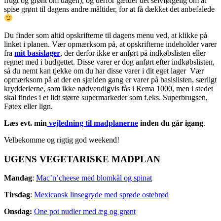
frugt og grønt om dagen), og derfor gælder det selvfølgelig om at
spise grønt til dagens andre måltider, for at få dækket det anbefalede
Du finder som altid opskrifterne til dagens menu ved, at klikke på
linket i planen. Vær opmærksom på, at opskrifterne indeholder varer
fra
mit basislager
, der derfor ikke er anført på indkøbslisten eller
regnet med i budgettet. Disse varer er dog anført efter indkøbslisten,
så du nemt kan tjekke om du har disse varer i dit eget lager Vær
opmærksom på at der en sjælden gang er varer på basislisten, særligt
krydderierne, som ikke nødvendigvis fås i Rema 1000, men i stedet
skal findes i et lidt større supermarkeder som f.eks. Superbrugsen,
Føtex eller lign.
Læs evt. min
vejledning til madplanerne
inden du går igang
.
Velbekomme og rigtig god weekend!
UGENS VEGETARISKE MADPLAN
Mandag
:
Mac’n’cheese med blomkål og spinat
Tirsdag
:
Mexicansk linsegryde med sprøde ostebrød
Onsdag:
One pot nudler med æg og grønt