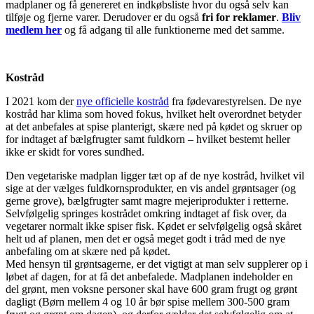
madplaner og få genereret en indkøbsliste hvor du også selv kan
tilføje og fjerne varer. Derudover er du også
fri for reklamer
.
Bliv
medlem her
og få adgang til alle funktionerne med det samme.
Kostråd
I 2021 kom der
nye officielle kostråd
fra fødevarestyrelsen. De nye
kostråd har klima som hoved fokus, hvilket helt overordnet betyder
at det anbefales at spise planterigt, skære ned på kødet og skruer op
for indtaget af bælgfrugter samt fuldkorn – hvilket bestemt heller
ikke er skidt for vores sundhed.
Den vegetariske madplan ligger tæt op af de nye kostråd, hvilket vil
sige at der vælges fuldkornsprodukter, en vis andel grøntsager (og
gerne grove), bælgfrugter samt magre mejeriprodukter i retterne.
Selvfølgelig springes kostrådet omkring indtaget af fisk over, da
vegetarer normalt ikke spiser fisk. Kødet er selvfølgelig også skåret
helt ud af planen, men det er også meget godt i tråd med de nye
anbefaling om at skære ned på kødet.
Med hensyn til grøntsagerne, er det vigtigt at man selv supplerer op i
løbet af dagen, for at få det anbefalede. Madplanen indeholder en
del grønt, men voksne personer skal have 600 gram frugt og grønt
dagligt (Børn mellem 4 og 10 år bør spise mellem 300-500 gram