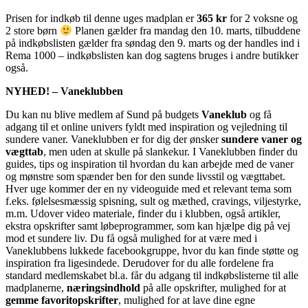
Prisen for indkøb til denne uges madplan er
365 kr
for 2 voksne og
2 store børn
Planen gælder fra mandag den 10. marts, tilbuddene
på indkøbslisten gælder fra søndag den 9. marts og der handles ind i
Rema 1000 – indkøbslisten kan dog sagtens bruges i andre butikker
også.
NYHED! – Vaneklubben
Du kan nu blive medlem af Sund på budgets
Vaneklub
og få
adgang til et online univers fyldt med inspiration og vejledning til
sundere vaner. Vaneklubben er for dig der ønsker
sundere vaner og
vægttab
, men uden at skulle på slankekur. I Vaneklubben finder du
guides, tips og inspiration til hvordan du kan arbejde med de vaner
og mønstre som spænder ben for den sunde livsstil og vægttabet.
Hver uge kommer der en ny videoguide med et relevant tema som
f.eks. følelsesmæssig spisning, sult og mæthed, cravings, viljestyrke,
m.m. Udover video materiale, finder du i klubben, også artikler,
ekstra opskrifter samt løbeprogrammer, som kan hjælpe dig på vej
mod et sundere liv. Du få også mulighed for at være med i
Vaneklubbens lukkede facebookgruppe, hvor du kan finde støtte og
inspiration fra ligesindede. Derudover for du alle fordelene fra
standard medlemskabet bl.a. får du adgang til indkøbslisterne til alle
madplanerne,
næringsindhold
på alle opskrifter, mulighed for at
gemme favoritopskrifter
, mulighed for at lave dine egne