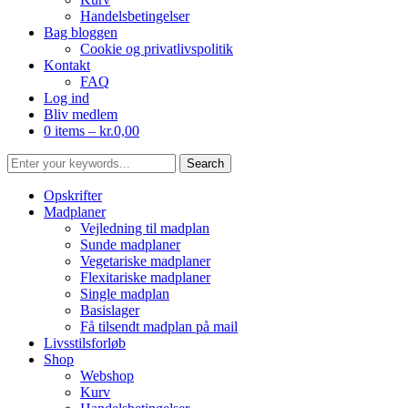
Handelsbetingelser
Bag bloggen
Cookie og privatlivspolitik
Kontakt
FAQ
Log ind
Bliv medlem
0 items –
kr.
0,00
Opskrifter
Madplaner
Vejledning til madplan
Sunde madplaner
Vegetariske madplaner
Flexitariske madplaner
Single madplan
Basislager
Få tilsendt madplan på mail
Livsstilsforløb
Shop
Webshop
Kurv