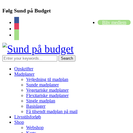
Følg Sund på Budget
facebook
Bliv medlem
instagram
cart
Opskrifter
Madplaner
Vejledning til madplan
Sunde madplaner
Vegetariske madplaner
Flexitariske madplaner
Single madplan
Basislager
Få tilsendt madplan på mail
Livsstilsforløb
Shop
Webshop
Kurv