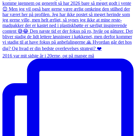
2016 var mit sidste år i 20erne, og på mange må