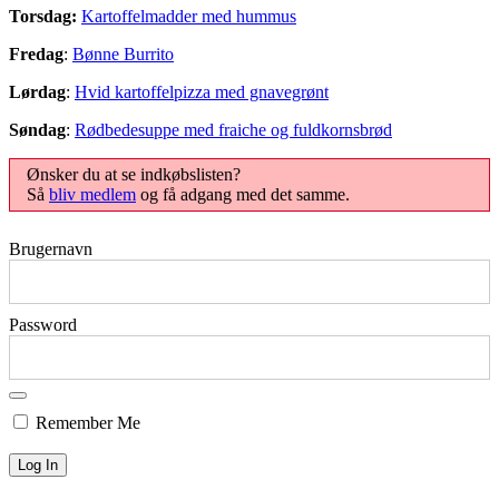
Torsdag:
Kartoffelmadder med hummus
Fredag
:
Bønne Burrito
Lørdag
:
Hvid kartoffelpizza med gnavegrønt
Søndag
:
Rødbedesuppe med fraiche og fuldkornsbrød
Ønsker du at se indkøbslisten?
Så
bliv medlem
og få adgang med det samme.
Brugernavn
Password
Remember Me