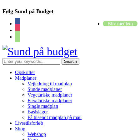
Følg Sund på Budget
facebook
Bliv medlem
instagram
cart
Opskrifter
Madplaner
Vejledning til madplan
Sunde madplaner
Vegetariske madplaner
Flexitariske madplaner
Single madplan
Basislager
Få tilsendt madplan på mail
Livsstilsforløb
Shop
Webshop
Kurv