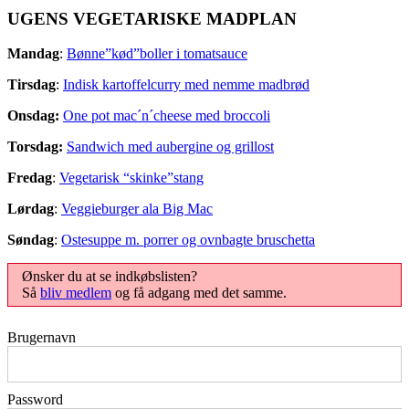
UGENS VEGETARISKE MADPLAN
Mandag
:
Bønne”kød”boller i tomatsauce
Tirsdag
:
Indisk kartoffelcurry med nemme madbrød
Onsdag:
One pot mac´n´cheese med broccoli
Torsdag:
Sandwich med aubergine og grillost
Fredag
:
Vegetarisk “skinke”stang
Lørdag
:
Veggieburger ala Big Mac
Søndag
:
Ostesuppe m. porrer og ovnbagte bruschetta
Ønsker du at se indkøbslisten?
Så
bliv medlem
og få adgang med det samme.
Brugernavn
Password