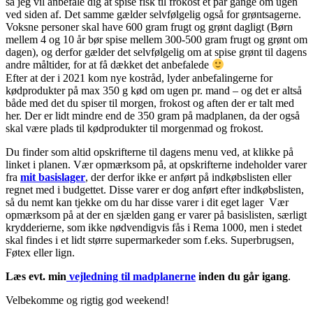
så jeg vil anbefale dig at spise fisk til frokost et par gange om ugen
ved siden af. Det samme gælder selvfølgelig også for grøntsagerne.
Voksne personer skal have 600 gram frugt og grønt dagligt (Børn
mellem 4 og 10 år bør spise mellem 300-500 gram frugt og grønt om
dagen), og derfor gælder det selvfølgelig om at spise grønt til dagens
andre måltider, for at få dækket det anbefalede
Efter at der i 2021 kom nye kostråd, lyder anbefalingerne for
kødprodukter på max 350 g kød om ugen pr. mand – og det er altså
både med det du spiser til morgen, frokost og aften der er talt med
her. Der er lidt mindre end de 350 gram på madplanen, da der også
skal være plads til kødprodukter til morgenmad og frokost.
Du finder som altid opskrifterne til dagens menu ved, at klikke på
linket i planen. Vær opmærksom på, at opskrifterne indeholder varer
fra
mit basislager
, der derfor ikke er anført på indkøbslisten eller
regnet med i budgettet. Disse varer er dog anført efter indkøbslisten,
så du nemt kan tjekke om du har disse varer i dit eget lager Vær
opmærksom på at der en sjælden gang er varer på basislisten, særligt
krydderierne, som ikke nødvendigvis fås i Rema 1000, men i stedet
skal findes i et lidt større supermarkeder som f.eks. Superbrugsen,
Føtex eller lign.
Læs evt. min
vejledning til madplanerne
inden du går igang
.
Velbekomme og rigtig god weekend!