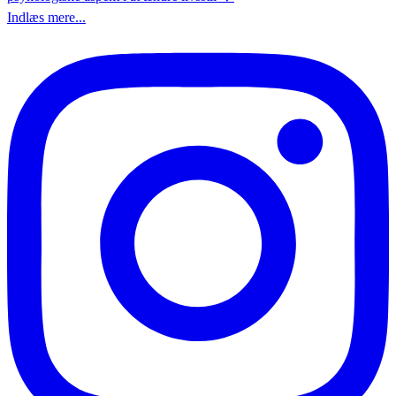
Indlæs mere...