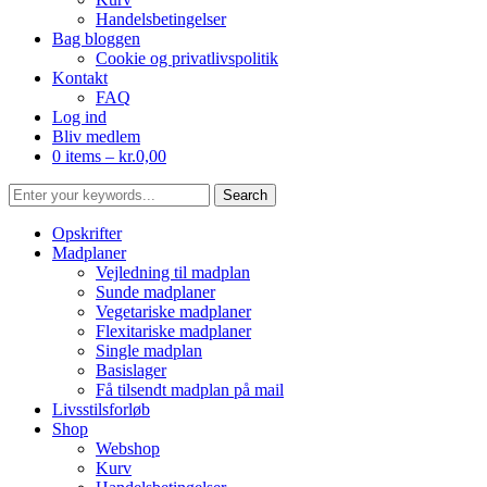
Handelsbetingelser
Bag bloggen
Cookie og privatlivspolitik
Kontakt
FAQ
Log ind
Bliv medlem
0 items –
kr.
0,00
Opskrifter
Madplaner
Vejledning til madplan
Sunde madplaner
Vegetariske madplaner
Flexitariske madplaner
Single madplan
Basislager
Få tilsendt madplan på mail
Livsstilsforløb
Shop
Webshop
Kurv