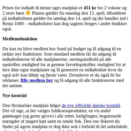
Prisen for indkøb til denne uges madplan er
451 kr
for 2 voksne og
2 store børn
Planen gælder fra mandag den 15. april, tilbuddene
på indkøbslisten gælder fra søndag den 14. april og der handles ind i
Rema 1000 – indkøbslisten kan dog sagtens bruges i andre butikker
også.
Medlemsfunktion
Du kan nu blive medlem hos Sund på budget og få adgang til en
række nye funktioner. Som standard medlem får du adgang til
indkøbslisterne til alle madplanerne, næringsindhold på alle
opskrifter, mulighed for at gemme favoritopskrifter, mulighed for at
lave dine egne madplaner og få genereret en indkøbsliste hvor du
også selv kan tilføje og fjerne varer. Derudover er du også fri for
reklamer.
Bliv medlem her
og få adgang til alle funktionerne med
det samme.
Nye kostråd
Den flexitariske madplan følger
de nye officielle danske kostråd
.
Det vil sige, at der vælges fuldkornsprodukter, en vis andel
grøntsager (og gerne grove) i alle retter, bælgfrugter, begrænsede
mængder af magert kød samt en smule fisk. Den ene fiskeret du
finder på ugens madplan er dog ikke nok i forhold til det anbefalede,