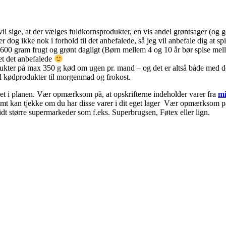
vil sige, at der vælges fuldkornsprodukter, en vis andel grøntsager (og 
 dog ikke nok i forhold til det anbefalede, så jeg vil anbefale dig at sp
 600 gram frugt og grønt dagligt (Børn mellem 4 og 10 år bør spise me
ket det anbefalede
kter på max 350 g kød om ugen pr. mand – og det er altså både med det d
l kødprodukter til morgenmad og frokost.
nket i planen. Vær opmærksom på, at opskrifterne indeholder varer fra
mi
nemt kan tjekke om du har disse varer i dit eget lager Vær opmærksom på 
idt større supermarkeder som f.eks. Superbrugsen, Føtex eller lign.