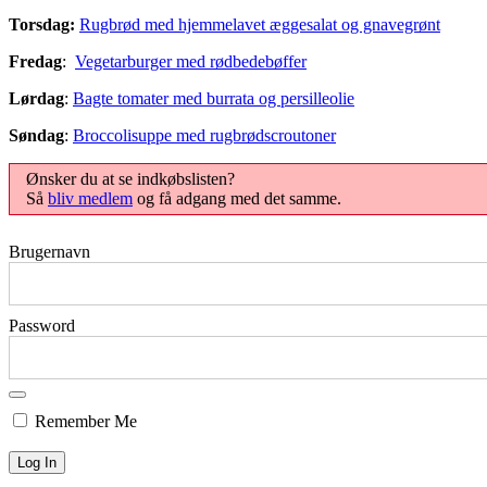
Torsdag:
Rugbrød med hjemmelavet æggesalat og gnavegrønt
Fredag
:
Vegetarburger med rødbedebøffer
Lørdag
:
Bagte tomater med burrata og persilleolie
Søndag
:
Broccolisuppe med rugbrødscroutoner
Ønsker du at se indkøbslisten?
Så
bliv medlem
og få adgang med det samme.
Brugernavn
Password
Remember Me