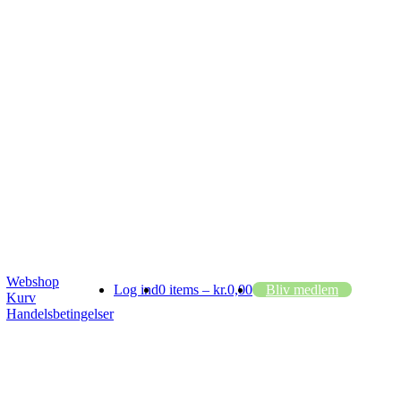
Webshop
Log ind
0 items –
kr.
0,00
Bliv medlem
Kurv
Handelsbetingelser