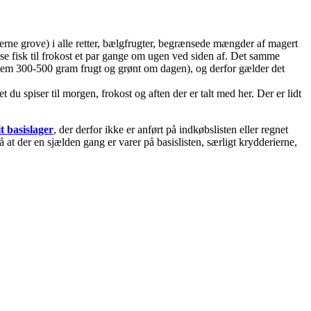
gerne grove) i alle retter, bælgfrugter, begrænsede mængder af magert
ise fisk til frokost et par gange om ugen ved siden af. Det samme
llem 300-500 gram frugt og grønt om dagen), og derfor gælder det
u spiser til morgen, frokost og aften der er talt med her. Der er lidt
t basislager
, der derfor ikke er anført på indkøbslisten eller regnet
at der en sjælden gang er varer på basislisten, særligt krydderierne,