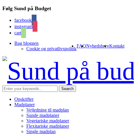
Følg Sund på Budget
facebook
instagram
cart
Bag bloggen
FAQ
Nyhedsbrev
Kontakt
Cookie og privatlivspolitik
Opskrifter
Madplaner
Vejledning til madplan
Sunde madplaner
Vegetariske madplaner
Flexitariske madplaner
Single madplan