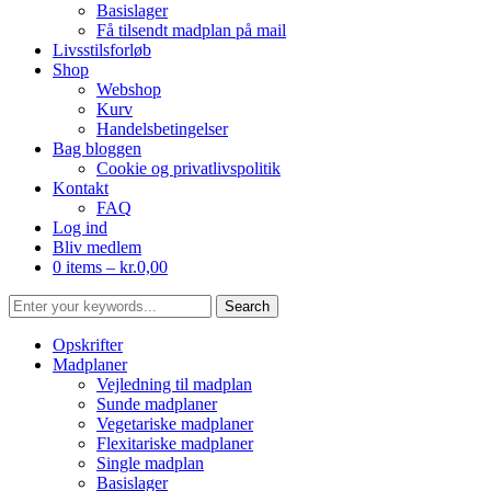
Basislager
Få tilsendt madplan på mail
Livsstilsforløb
Shop
Webshop
Kurv
Handelsbetingelser
Bag bloggen
Cookie og privatlivspolitik
Kontakt
FAQ
Log ind
Bliv medlem
0 items –
kr.
0,00
Opskrifter
Madplaner
Vejledning til madplan
Sunde madplaner
Vegetariske madplaner
Flexitariske madplaner
Single madplan
Basislager