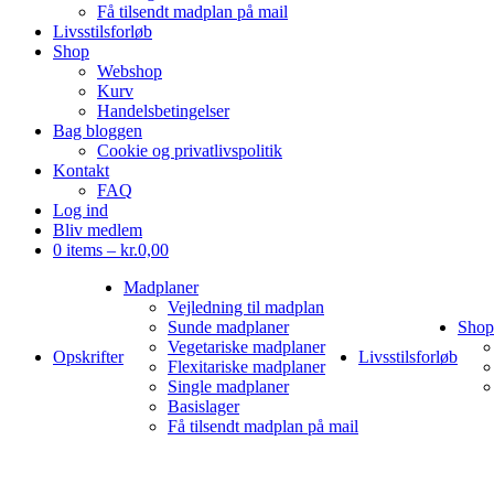
Få tilsendt madplan på mail
Livsstilsforløb
Shop
Webshop
Kurv
Handelsbetingelser
Bag bloggen
Cookie og privatlivspolitik
Kontakt
FAQ
Log ind
Bliv medlem
0 items –
kr.
0,00
Madplaner
Vejledning til madplan
Sunde madplaner
Shop
Vegetariske madplaner
Opskrifter
Livsstilsforløb
Flexitariske madplaner
Single madplaner
Basislager
Få tilsendt madplan på mail