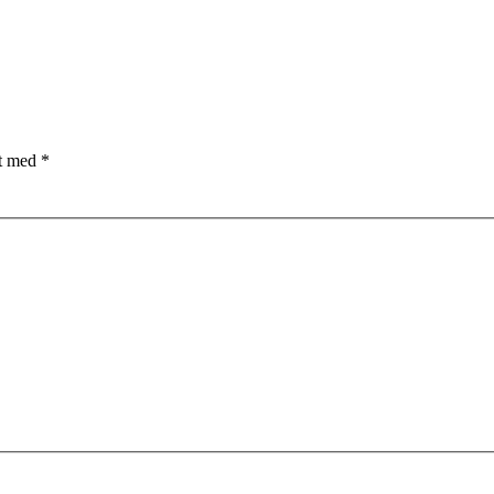
et med
*