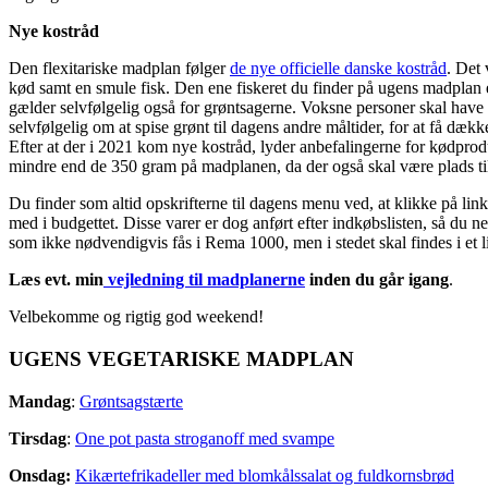
Nye kostråd
Den flexitariske madplan følger
de nye officielle danske kostråd
. Det 
kød samt en smule fisk. Den ene fiskeret du finder på ugens madplan er
gælder selvfølgelig også for grøntsagerne. Voksne personer skal have
selvfølgelig om at spise grønt til dagens andre måltider, for at få dæk
Efter at der i 2021 kom nye kostråd, lyder anbefalingerne for kødprodu
mindre end de 350 gram på madplanen, da der også skal være plads ti
Du finder som altid opskrifterne til dagens menu ved, at klikke på li
med i budgettet. Disse varer er dog anført efter indkøbslisten, så du 
som ikke nødvendigvis fås i Rema 1000, men i stedet skal findes i et l
Læs evt. min
vejledning til madplanerne
inden du går igang
.
Velbekomme og rigtig god weekend!
UGENS VEGETARISKE MADPLAN
Mandag
:
Grøntsagstærte
Tirsdag
:
One pot pasta stroganoff med svampe
Onsdag:
Kikærtefrikadeller med blomkålssalat og fuldkornsbrød