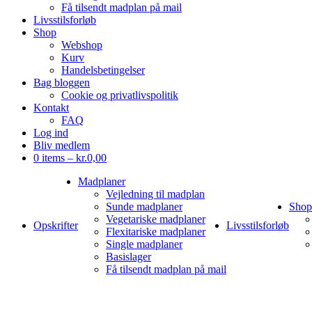
Få tilsendt madplan på mail
Livsstilsforløb
Shop
Webshop
Kurv
Handelsbetingelser
Bag bloggen
Cookie og privatlivspolitik
Kontakt
FAQ
Log ind
Bliv medlem
0 items –
kr.
0,00
Madplaner
Vejledning til madplan
Sunde madplaner
Shop
Vegetariske madplaner
Opskrifter
Livsstilsforløb
Flexitariske madplaner
Single madplaner
Basislager
Få tilsendt madplan på mail