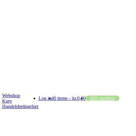
Webshop
Log ind
0 items –
kr.
0,00
Bliv medlem
Kurv
Handelsbetingelser