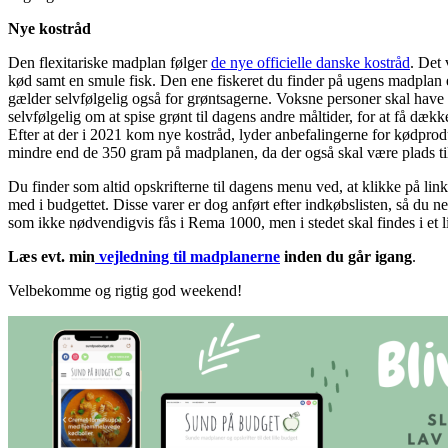
Nye kostråd
Den flexitariske madplan følger
de nye officielle danske kostråd
. Det 
kød samt en smule fisk. Den ene fiskeret du finder på ugens madplan er
gælder selvfølgelig også for grøntsagerne. Voksne personer skal have
selvfølgelig om at spise grønt til dagens andre måltider, for at få dæk
Efter at der i 2021 kom nye kostråd, lyder anbefalingerne for kødprodu
mindre end de 350 gram på madplanen, da der også skal være plads ti
Du finder som altid opskrifterne til dagens menu ved, at klikke på li
med i budgettet. Disse varer er dog anført efter indkøbslisten, så du 
som ikke nødvendigvis fås i Rema 1000, men i stedet skal findes i et l
Læs evt. min
vejledning til madplanerne
inden du går igang
.
Velbekomme og rigtig god weekend!