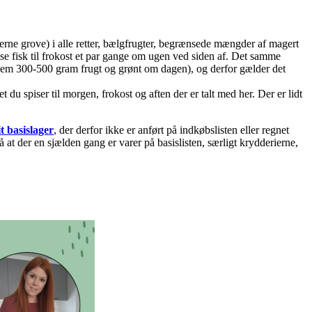
gerne grove) i alle retter, bælgfrugter, begrænsede mængder af magert
ise fisk til frokost et par gange om ugen ved siden af. Det samme
llem 300-500 gram frugt og grønt om dagen), og derfor gælder det
u spiser til morgen, frokost og aften der er talt med her. Der er lidt
t basislager
, der derfor ikke er anført på indkøbslisten eller regnet
at der en sjælden gang er varer på basislisten, særligt krydderierne,