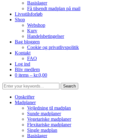
Basislager
Få tilsendt madplan på mail
Livsstilsforløb
Shop
Webshop
Kurv
Handelsbetingelser
Bag bloggen
Cookie og privatlivspolitik
Kontakt
FAQ
Log ind
Bliv medlem
0 items –
kr.
0,00
Opskrifter
Madplaner
Vejledning til madplan
Sunde madplaner
Vegetariske madplaner
Flexitariske madplaner
Single madplan
Basislager