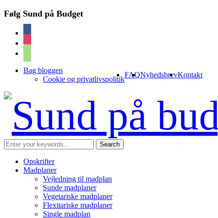
Følg Sund på Budget
facebook
instagram
cart
Bag bloggen
FAQ
Nyhedsbrev
Kontakt
Cookie og privatlivspolitik
Opskrifter
Madplaner
Vejledning til madplan
Sunde madplaner
Vegetariske madplaner
Flexitariske madplaner
Single madplan