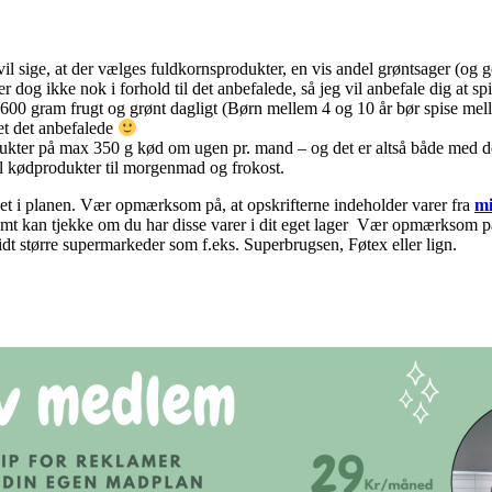
vil sige, at der vælges fuldkornsprodukter, en vis andel grøntsager (og 
 dog ikke nok i forhold til det anbefalede, så jeg vil anbefale dig at sp
 600 gram frugt og grønt dagligt (Børn mellem 4 og 10 år bør spise me
ket det anbefalede
kter på max 350 g kød om ugen pr. mand – og det er altså både med det d
l kødprodukter til morgenmad og frokost.
nket i planen. Vær opmærksom på, at opskrifterne indeholder varer fra
mi
nemt kan tjekke om du har disse varer i dit eget lager Vær opmærksom på 
idt større supermarkeder som f.eks. Superbrugsen, Føtex eller lign.