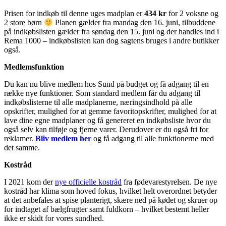
Prisen for indkøb til denne uges madplan er
434 kr
for 2 voksne og
2 store børn
Planen gælder fra mandag den 16. juni, tilbuddene
på indkøbslisten gælder fra søndag den 15. juni og der handles ind i
Rema 1000 – indkøbslisten kan dog sagtens bruges i andre butikker
også.
Medlemsfunktion
Du kan nu blive medlem hos Sund på budget og få adgang til en
række nye funktioner. Som standard medlem får du adgang til
indkøbslisterne til alle madplanerne, næringsindhold på alle
opskrifter, mulighed for at gemme favoritopskrifter, mulighed for at
lave dine egne madplaner og få genereret en indkøbsliste hvor du
også selv kan tilføje og fjerne varer. Derudover er du også fri for
reklamer.
Bliv medlem her
og få adgang til alle funktionerne med
det samme.
Kostråd
I 2021 kom der
nye officielle kostråd
fra fødevarestyrelsen. De nye
kostråd har klima som hoved fokus, hvilket helt overordnet betyder
at det anbefales at spise planterigt, skære ned på kødet og skruer op
for indtaget af bælgfrugter samt fuldkorn – hvilket bestemt heller
ikke er skidt for vores sundhed.