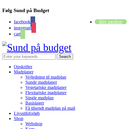
Følg Sund på Budget
facebook
Bliv medlem
instagram
cart
Opskrifter
Madplaner
Vejledning til madplan
Sunde madplaner
Vegetariske madplaner
Flexitariske madplaner
Single madplan
Basislager
Få tilsendt madplan på mail
Livsstilsforløb
Shop
Webshop
Kurv