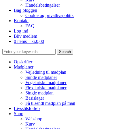
Handelsbetingelser
Bag bloggen
Cookie og privatlivspolitik
Kontakt
FAQ
Log ind
Bliv medlem
0 items –
kr.
0,00
Opskrifter
Madplaner
Vejledning til madplan
Sunde madplaner
Vegetariske madplaner
Flexitariske madplaner
Single madplan
Basislager
Få tilsendt madplan på mail
Livsstilsforløb
Shop
Webshop
Kurv