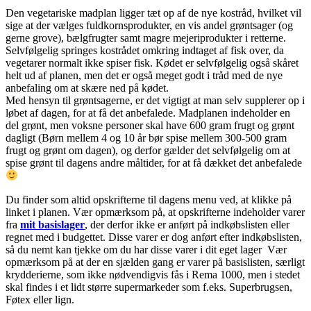
Den vegetariske madplan ligger tæt op af de nye kostråd, hvilket vil
sige at der vælges fuldkornsprodukter, en vis andel grøntsager (og
gerne grove), bælgfrugter samt magre mejeriprodukter i retterne.
Selvfølgelig springes kostrådet omkring indtaget af fisk over, da
vegetarer normalt ikke spiser fisk. Kødet er selvfølgelig også skåret
helt ud af planen, men det er også meget godt i tråd med de nye
anbefaling om at skære ned på kødet.
Med hensyn til grøntsagerne, er det vigtigt at man selv supplerer op i
løbet af dagen, for at få det anbefalede. Madplanen indeholder en
del grønt, men voksne personer skal have 600 gram frugt og grønt
dagligt (Børn mellem 4 og 10 år bør spise mellem 300-500 gram
frugt og grønt om dagen), og derfor gælder det selvfølgelig om at
spise grønt til dagens andre måltider, for at få dækket det anbefalede
Du finder som altid opskrifterne til dagens menu ved, at klikke på
linket i planen. Vær opmærksom på, at opskrifterne indeholder varer
fra
mit basislager
, der derfor ikke er anført på indkøbslisten eller
regnet med i budgettet. Disse varer er dog anført efter indkøbslisten,
så du nemt kan tjekke om du har disse varer i dit eget lager Vær
opmærksom på at der en sjælden gang er varer på basislisten, særligt
krydderierne, som ikke nødvendigvis fås i Rema 1000, men i stedet
skal findes i et lidt større supermarkeder som f.eks. Superbrugsen,
Føtex eller lign.