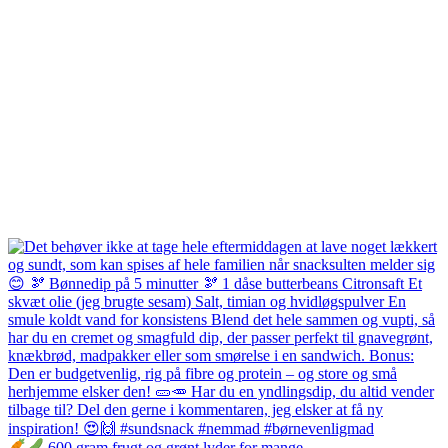
600 gram frugt og grønt lyder for mange