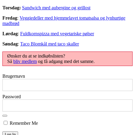
Torsdag:
Sandwich med aubergine og grillost
Fredag
:
Veggiedeller med hjemmelavet tomatsalsa og lynhurtige
madbrød
Lørdag
:
Fuldkornspizza med vegetariske pølser
Søndag
:
Taco Blomkål med taco skaller
Ønsker du at se indkøbslisten?
Så
bliv medlem
og få adgang med det samme.
Brugernavn
Password
Remember Me