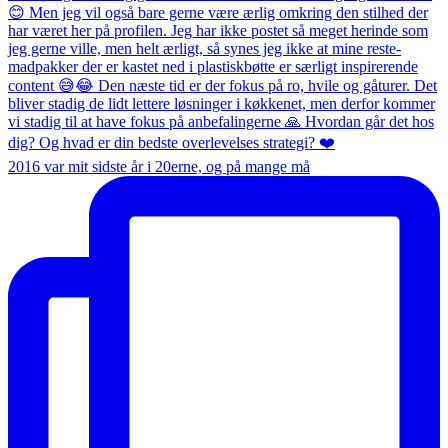
2016 var mit sidste år i 20erne, og på mange må