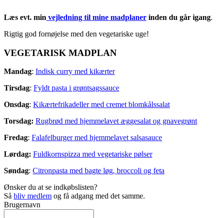
Læs evt. min
vejledning til mine madplaner
inden du går igang
.
Rigtig god fornøjelse med den vegetariske uge!
VEGETARISK MADPLAN
Mandag
:
Indisk curry med kikærter
Tirsdag
:
Fyldt pasta i grøntsagssauce
Onsdag
:
Kikærtefrikadeller med cremet blomkålssalat
Torsdag:
Rugbrød med hjemmelavet æggesalat og gnavegrønt
Fredag
:
Falafelburger med hjemmelavet salsasauce
Lørdag:
Fuldkornspizza med vegetariske pølser
Søndag
:
Citronpasta med bagte løg, broccoli og feta
Ønsker du at se indkøbslisten?
Så
bliv medlem
og få adgang med det samme.
Brugernavn