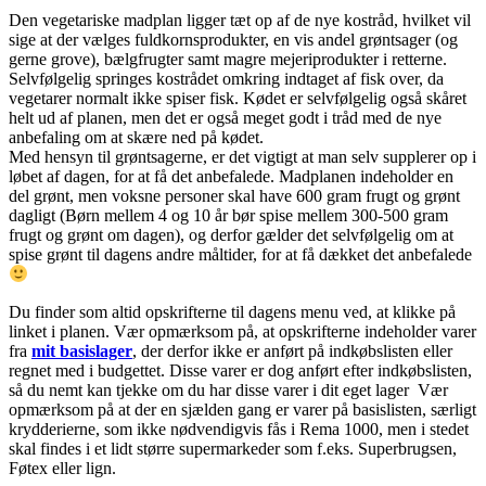
Den vegetariske madplan ligger tæt op af de nye kostråd, hvilket vil
sige at der vælges fuldkornsprodukter, en vis andel grøntsager (og
gerne grove), bælgfrugter samt magre mejeriprodukter i retterne.
Selvfølgelig springes kostrådet omkring indtaget af fisk over, da
vegetarer normalt ikke spiser fisk. Kødet er selvfølgelig også skåret
helt ud af planen, men det er også meget godt i tråd med de nye
anbefaling om at skære ned på kødet.
Med hensyn til grøntsagerne, er det vigtigt at man selv supplerer op i
løbet af dagen, for at få det anbefalede. Madplanen indeholder en
del grønt, men voksne personer skal have 600 gram frugt og grønt
dagligt (Børn mellem 4 og 10 år bør spise mellem 300-500 gram
frugt og grønt om dagen), og derfor gælder det selvfølgelig om at
spise grønt til dagens andre måltider, for at få dækket det anbefalede
Du finder som altid opskrifterne til dagens menu ved, at klikke på
linket i planen. Vær opmærksom på, at opskrifterne indeholder varer
fra
mit basislager
, der derfor ikke er anført på indkøbslisten eller
regnet med i budgettet. Disse varer er dog anført efter indkøbslisten,
så du nemt kan tjekke om du har disse varer i dit eget lager Vær
opmærksom på at der en sjælden gang er varer på basislisten, særligt
krydderierne, som ikke nødvendigvis fås i Rema 1000, men i stedet
skal findes i et lidt større supermarkeder som f.eks. Superbrugsen,
Føtex eller lign.