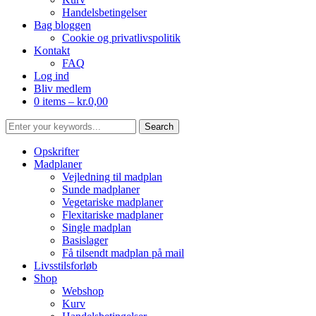
Handelsbetingelser
Bag bloggen
Cookie og privatlivspolitik
Kontakt
FAQ
Log ind
Bliv medlem
0 items –
kr.
0,00
Opskrifter
Madplaner
Vejledning til madplan
Sunde madplaner
Vegetariske madplaner
Flexitariske madplaner
Single madplan
Basislager
Få tilsendt madplan på mail
Livsstilsforløb
Shop
Webshop
Kurv