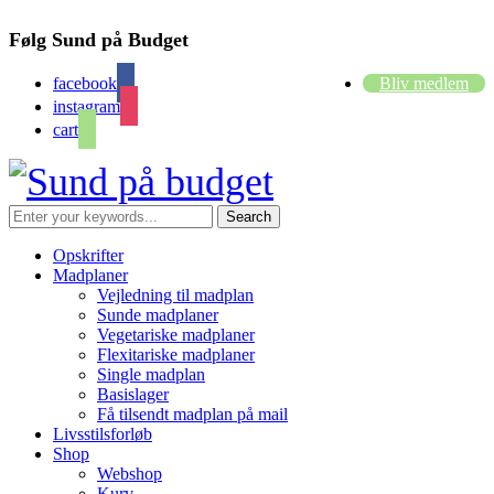
Følg Sund på Budget
facebook
Bliv medlem
instagram
cart
Opskrifter
Madplaner
Vejledning til madplan
Sunde madplaner
Vegetariske madplaner
Flexitariske madplaner
Single madplan
Basislager
Få tilsendt madplan på mail
Livsstilsforløb
Shop
Webshop
Kurv