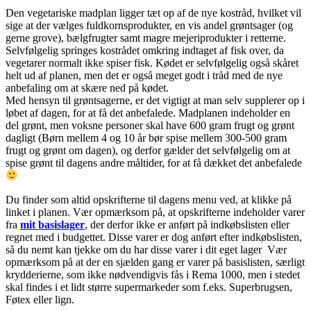
Den vegetariske madplan ligger tæt op af de nye kostråd, hvilket vil
sige at der vælges fuldkornsprodukter, en vis andel grøntsager (og
gerne grove), bælgfrugter samt magre mejeriprodukter i retterne.
Selvfølgelig springes kostrådet omkring indtaget af fisk over, da
vegetarer normalt ikke spiser fisk. Kødet er selvfølgelig også skåret
helt ud af planen, men det er også meget godt i tråd med de nye
anbefaling om at skære ned på kødet.
Med hensyn til grøntsagerne, er det vigtigt at man selv supplerer op i
løbet af dagen, for at få det anbefalede. Madplanen indeholder en
del grønt, men voksne personer skal have 600 gram frugt og grønt
dagligt (Børn mellem 4 og 10 år bør spise mellem 300-500 gram
frugt og grønt om dagen), og derfor gælder det selvfølgelig om at
spise grønt til dagens andre måltider, for at få dækket det anbefalede
Du finder som altid opskrifterne til dagens menu ved, at klikke på
linket i planen. Vær opmærksom på, at opskrifterne indeholder varer
fra
mit basislager
, der derfor ikke er anført på indkøbslisten eller
regnet med i budgettet. Disse varer er dog anført efter indkøbslisten,
så du nemt kan tjekke om du har disse varer i dit eget lager Vær
opmærksom på at der en sjælden gang er varer på basislisten, særligt
krydderierne, som ikke nødvendigvis fås i Rema 1000, men i stedet
skal findes i et lidt større supermarkeder som f.eks. Superbrugsen,
Føtex eller lign.