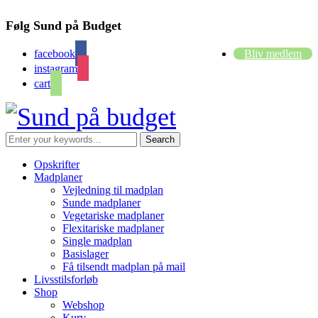
Følg Sund på Budget
facebook
Bliv medlem
instagram
cart
Opskrifter
Madplaner
Vejledning til madplan
Sunde madplaner
Vegetariske madplaner
Flexitariske madplaner
Single madplan
Basislager
Få tilsendt madplan på mail
Livsstilsforløb
Shop
Webshop
Kurv