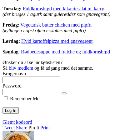
Torsdag:
Fuldkornsbrød med kikærtesalat m. karry
(der bruges 1 agurk samt gulerødder som gnavegrønt)
Fredag
:
Vegetarisk butter chicken med pipfri
(kyllingen i opskriften erstattes med pipfri)
Lørdag:
Hvid kartoffelpizza med gnavegrønt
Søndag
:
Rødbedesuppe med fraiche og fuldkornsbrød
Ønsker du at se indkøbslisten?
Så
bliv medlem
og få adgang med det samme.
Brugernavn
Password
Remember Me
Glemt kodeord
Tweet
Share
Pin It
Print