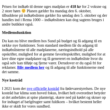
Prisen for indkøb til denne uges madplan er
418 kr
for 2 voksne og
2 store børn
Planen gælder fra mandag den 6. oktober,
tilbuddene på indkøbslisten gælder fra søndag den 5. oktober og der
handles ind i Rema 1000 – indkøbslisten kan dog sagtens bruges i
andre butikker også.
Medlemsfunktion
Du kan nu blive medlem hos Sund på budget og få adgang til en
række nye funktioner. Som standard medlem får du adgang til
indkøbslisterne til alle madplanerne, næringsindhold på alle
opskrifter, mulighed for at gemme favoritopskrifter, mulighed for at
lave dine egne madplaner og få genereret en indkøbsliste hvor du
også selv kan tilføje og fjerne varer. Derudover er du også fri for
reklamer.
Bliv medlem her
og få adgang til alle funktionerne med
det samme.
Nye kostråd
I 2021 kom der
nye officielle kostråd
fra fødevarestyrelsen. De nye
kostråd har klima som hoved fokus, hvilket helt overordnet betyder
at det anbefales at spise planterigt, skære ned på kødet og skruer op
for indtaget af bælgfrugter samt fuldkorn – hvilket bestemt heller
ikke er skidt for vores sundhed.