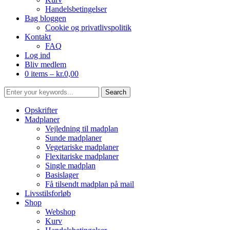
Handelsbetingelser
Bag bloggen
Cookie og privatlivspolitik
Kontakt
FAQ
Log ind
Bliv medlem
0 items –
kr.
0,00
Opskrifter
Madplaner
Vejledning til madplan
Sunde madplaner
Vegetariske madplaner
Flexitariske madplaner
Single madplan
Basislager
Få tilsendt madplan på mail
Livsstilsforløb
Shop
Webshop
Kurv