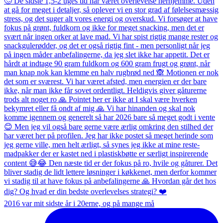
2016 var mit sidste år i 20erne, og på mange må