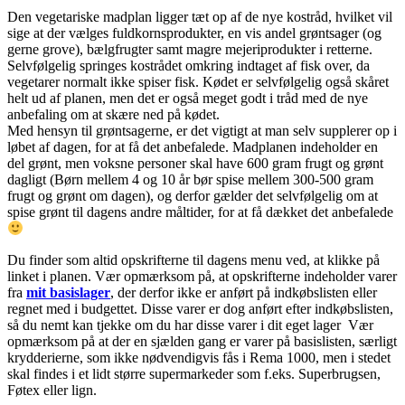
Den vegetariske madplan ligger tæt op af de nye kostråd, hvilket vil
sige at der vælges fuldkornsprodukter, en vis andel grøntsager (og
gerne grove), bælgfrugter samt magre mejeriprodukter i retterne.
Selvfølgelig springes kostrådet omkring indtaget af fisk over, da
vegetarer normalt ikke spiser fisk. Kødet er selvfølgelig også skåret
helt ud af planen, men det er også meget godt i tråd med de nye
anbefaling om at skære ned på kødet.
Med hensyn til grøntsagerne, er det vigtigt at man selv supplerer op i
løbet af dagen, for at få det anbefalede. Madplanen indeholder en
del grønt, men voksne personer skal have 600 gram frugt og grønt
dagligt (Børn mellem 4 og 10 år bør spise mellem 300-500 gram
frugt og grønt om dagen), og derfor gælder det selvfølgelig om at
spise grønt til dagens andre måltider, for at få dækket det anbefalede
Du finder som altid opskrifterne til dagens menu ved, at klikke på
linket i planen. Vær opmærksom på, at opskrifterne indeholder varer
fra
mit basislager
, der derfor ikke er anført på indkøbslisten eller
regnet med i budgettet. Disse varer er dog anført efter indkøbslisten,
så du nemt kan tjekke om du har disse varer i dit eget lager Vær
opmærksom på at der en sjælden gang er varer på basislisten, særligt
krydderierne, som ikke nødvendigvis fås i Rema 1000, men i stedet
skal findes i et lidt større supermarkeder som f.eks. Superbrugsen,
Føtex eller lign.