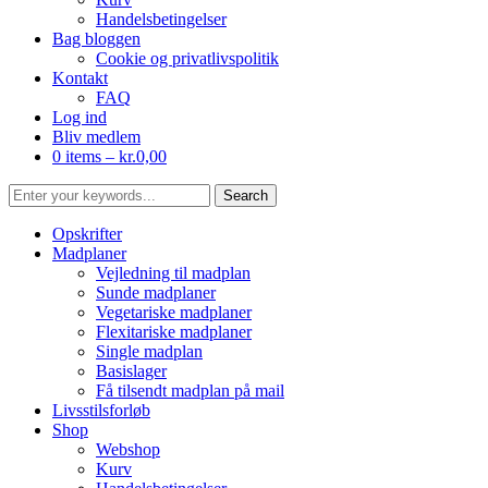
Handelsbetingelser
Bag bloggen
Cookie og privatlivspolitik
Kontakt
FAQ
Log ind
Bliv medlem
0 items –
kr.
0,00
Opskrifter
Madplaner
Vejledning til madplan
Sunde madplaner
Vegetariske madplaner
Flexitariske madplaner
Single madplan
Basislager
Få tilsendt madplan på mail
Livsstilsforløb
Shop
Webshop
Kurv