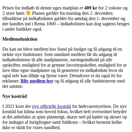
Prisen for indkøb til denne uges madplan er
409 kr
for 2 voksne og
2 store børn
Planen gælder fra mandag den 2. december,
tilbuddene på indkøbslisten gælder fra søndag den 1. december og
der handles ind i Rema 1000 – indkøbslisten kan dog sagtens bruges
i andre butikker også.
Medlemsfunktion
Du kan nu blive medlem hos Sund på budget og få adgang til en
række nye funktioner. Som standard medlem får du adgang til
indkøbslisterne til alle madplanerne, næringsindhold på alle
opskrifter, mulighed for at gemme favoritopskrifter, mulighed for at
lave dine egne madplaner og få genereret en indkøbsliste hvor du
også selv kan tilføje og fjerne varer. Derudover er du også fri for
reklamer.
Bliv medlem her
og få adgang til alle funktionerne med
det samme.
Nye kostråd
I 2021 kom der
nye officielle kostråd
fra fødevarestyrelsen. De nye
kostråd har klima som hoved fokus, hvilket helt overordnet betyder
at det anbefales at spise planterigt, skære ned på kødet og skruer op
for indtaget af bælgfrugter samt fuldkorn – hvilket bestemt heller
ikke er skidt for vores sundhed.