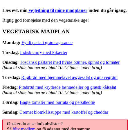
Læs evt. min
vejledning til mine madplaner
inden du går igang
.
Rigtig god fornøjelse med den vegetariske uge!
VEGETARISK MADPLAN
Mandag:
Fyldt pasta i grøntsagssauce
Tirsdag
:
Indisk curry med kikærter
Onsdag
:
Toscansk pastaret med hvide bønner, spinat og tomater
(husk at stille bønnerne i blød 10-12 timer inden brug)
Torsdag:
Rugbrød med hjemmelavet æggesalat og gnavegrønt
Fredag
:
Pitabrød med krydrede bønnedeller og græsk kålsalat
(husk at stille bønnerne i blød 10-12 timer inden brug)
Lørdag:
Bagte tomater med burrata og persilleolie
Søndag
:
Cremet blomkålssuppe med kartoffel og cheddar
Ønsker du at se indkøbslisten?
Så
bliv medlem
og få adgang med det samme.