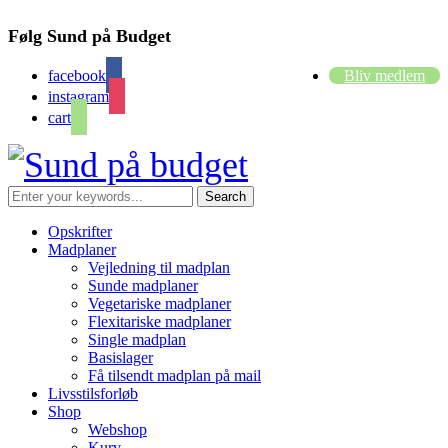
Følg Sund på Budget
facebook
Bliv medlem
instagram
cart
Opskrifter
Madplaner
Vejledning til madplan
Sunde madplaner
Vegetariske madplaner
Flexitariske madplaner
Single madplan
Basislager
Få tilsendt madplan på mail
Livsstilsforløb
Shop
Webshop
Kurv