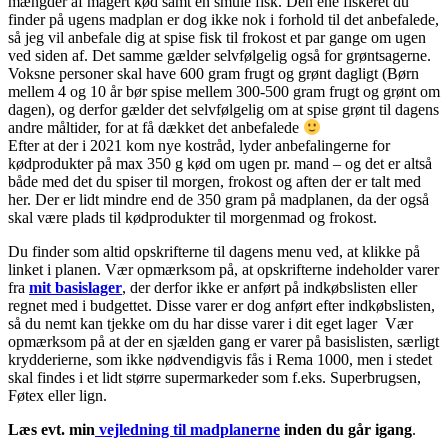
mængder af magert kød samt en smule fisk. Den ene fiskeret du
finder på ugens madplan er dog ikke nok i forhold til det anbefalede,
så jeg vil anbefale dig at spise fisk til frokost et par gange om ugen
ved siden af. Det samme gælder selvfølgelig også for grøntsagerne.
Voksne personer skal have 600 gram frugt og grønt dagligt (Børn
mellem 4 og 10 år bør spise mellem 300-500 gram frugt og grønt om
dagen), og derfor gælder det selvfølgelig om at spise grønt til dagens
andre måltider, for at få dækket det anbefalede
Efter at der i 2021 kom nye kostråd, lyder anbefalingerne for
kødprodukter på max 350 g kød om ugen pr. mand – og det er altså
både med det du spiser til morgen, frokost og aften der er talt med
her. Der er lidt mindre end de 350 gram på madplanen, da der også
skal være plads til kødprodukter til morgenmad og frokost.
Du finder som altid opskrifterne til dagens menu ved, at klikke på
linket i planen. Vær opmærksom på, at opskrifterne indeholder varer
fra
mit basislager
, der derfor ikke er anført på indkøbslisten eller
regnet med i budgettet. Disse varer er dog anført efter indkøbslisten,
så du nemt kan tjekke om du har disse varer i dit eget lager Vær
opmærksom på at der en sjælden gang er varer på basislisten, særligt
krydderierne, som ikke nødvendigvis fås i Rema 1000, men i stedet
skal findes i et lidt større supermarkeder som f.eks. Superbrugsen,
Føtex eller lign.
Læs evt. min
vejledning til madplanerne
inden du går igang
.