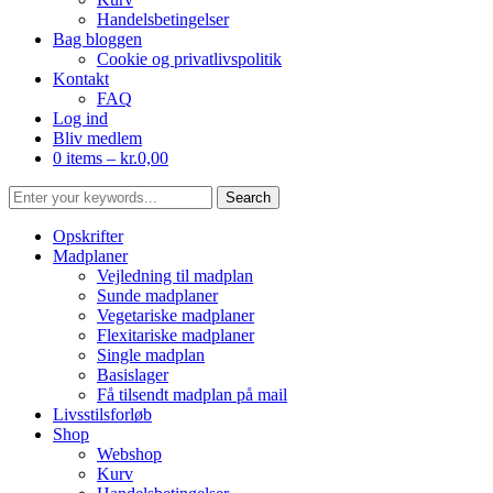
Handelsbetingelser
Bag bloggen
Cookie og privatlivspolitik
Kontakt
FAQ
Log ind
Bliv medlem
0 items –
kr.
0,00
Opskrifter
Madplaner
Vejledning til madplan
Sunde madplaner
Vegetariske madplaner
Flexitariske madplaner
Single madplan
Basislager
Få tilsendt madplan på mail
Livsstilsforløb
Shop
Webshop
Kurv