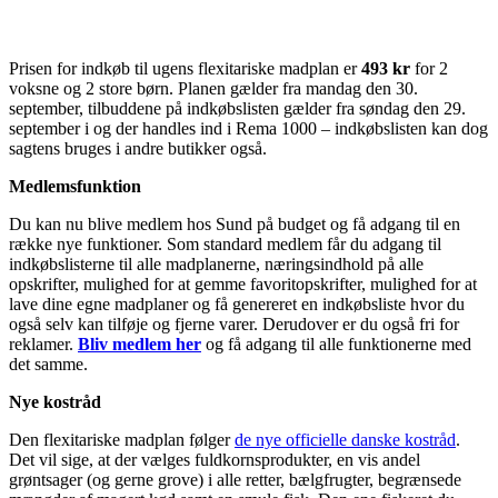
Prisen for indkøb til ugens flexitariske madplan er
493 kr
for 2
voksne og 2 store børn. Planen gælder fra mandag den 30.
september, tilbuddene på indkøbslisten gælder fra søndag den 29.
september i og der handles ind i Rema 1000 – indkøbslisten kan dog
sagtens bruges i andre butikker også.
Medlemsfunktion
Du kan nu blive medlem hos Sund på budget og få adgang til en
række nye funktioner. Som standard medlem får du adgang til
indkøbslisterne til alle madplanerne, næringsindhold på alle
opskrifter, mulighed for at gemme favoritopskrifter, mulighed for at
lave dine egne madplaner og få genereret en indkøbsliste hvor du
også selv kan tilføje og fjerne varer. Derudover er du også fri for
reklamer.
Bliv medlem her
og få adgang til alle funktionerne med
det samme.
Nye kostråd
Den flexitariske madplan følger
de nye officielle danske kostråd
.
Det vil sige, at der vælges fuldkornsprodukter, en vis andel
grøntsager (og gerne grove) i alle retter, bælgfrugter, begrænsede