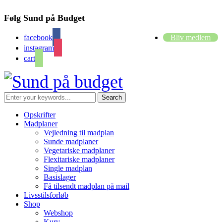
Følg Sund på Budget
facebook
Bliv medlem
instagram
cart
Opskrifter
Madplaner
Vejledning til madplan
Sunde madplaner
Vegetariske madplaner
Flexitariske madplaner
Single madplan
Basislager
Få tilsendt madplan på mail
Livsstilsforløb
Shop
Webshop
Kurv