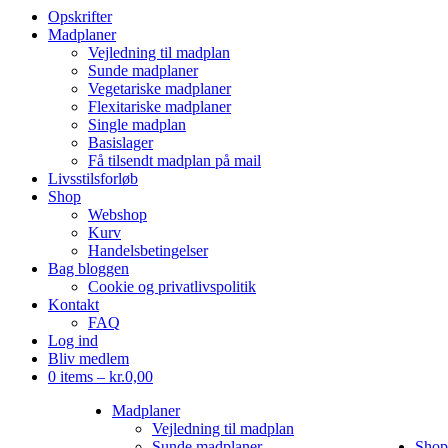
Opskrifter
Madplaner
Vejledning til madplan
Sunde madplaner
Vegetariske madplaner
Flexitariske madplaner
Single madplan
Basislager
Få tilsendt madplan på mail
Livsstilsforløb
Shop
Webshop
Kurv
Handelsbetingelser
Bag bloggen
Cookie og privatlivspolitik
Kontakt
FAQ
Log ind
Bliv medlem
0 items –
kr.
0,00
Madplaner
Vejledning til madplan
Sunde madplaner
Shop