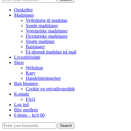
Opskrifter
Madplaner
Vejledning til madplan
Sunde madplaner
Vegetariske madplaner
Flexitariske madplaner
Single madplan
Basislager
Få tilsendt madplan på mail
Livsstilsforløb
Shop
Webshop
Kurv
Handelsbetingelser
Bag bloggen
Cookie og privatlivspolitik
Kontakt
FAQ
Log ind
Bliv medlem
0 items –
kr.
0,00