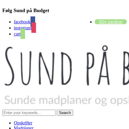
Følg Sund på Budget
facebook
Bliv medlem
instagram
cart
Opskrifter
Madplaner