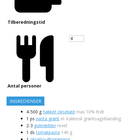
Tilberedningstid
Antal personer
INGREDIENSER
4-500
g
hakket oksekød
max 10% fedt
1
ps
pasta grønt
el. italiensk grøntsagsblanding
2-3
gulerødder
revet
1
ds
tomatpasta
140 g
1
oksebouillonterning