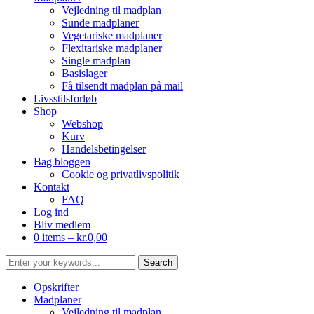
Vejledning til madplan
Sunde madplaner
Vegetariske madplaner
Flexitariske madplaner
Single madplan
Basislager
Få tilsendt madplan på mail
Livsstilsforløb
Shop
Webshop
Kurv
Handelsbetingelser
Bag bloggen
Cookie og privatlivspolitik
Kontakt
FAQ
Log ind
Bliv medlem
0 items –
kr.
0,00
Opskrifter
Madplaner
Vejledning til madplan