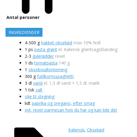
Antal personer
INGREDIENSER
4-500
g
hakket oksekød
max 10% fedt
1
ps
pasta grønt
el. italiensk grøntsagsblanding
2-3
gulerødder
revet
1
ds
tomatpasta
140 g
1
oksebouillonterning
300
g
fuldkornsspaghetti
3
dl
vand
el. 1,5 dl vand + 1,5 dl. mælk
1
tsk
salt
olie til stegning
lidt
paprika og oregano, efter smag
evt. revet parmesan hvis du har og kan lide det
Italiensk
,
Oksekød