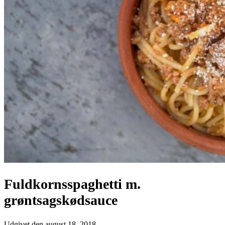
Fuldkornsspaghetti m.
grøntsagskødsauce
Udgivet den
august 18, 2018