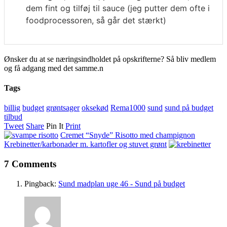
dem fint og tilføj til sauce (jeg putter dem ofte i
foodprocessoren, så går det stærkt)
Ønsker du at se næringsindholdet på opskrifterne? Så bliv medlem
og få adgang med det samme.n
Tags
billig
budget
grøntsager
oksekød
Rema1000
sund
sund på budget
tilbud
Tweet
Share
Pin It
Print
Cremet “Snyde” Risotto med champignon
Krebinetter/karbonader m. kartofler og stuvet grønt
7 Comments
Pingback:
Sund madplan uge 46 - Sund på budget