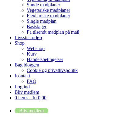
Sunde madplaner
Vegetariske madplaner
Flexitariske madplaner
Single madplan
Basislager
Få tilsendt madplan på mail
Livsstilsforløb
Shop
Webshop
Kurv
Handelsbetingelser
Bag bloggen
Cookie og privatlivspolitik
Kontakt
FAQ
Log ind
Bliv medlem
0 items –
kr.
0,00
Bliv medlem