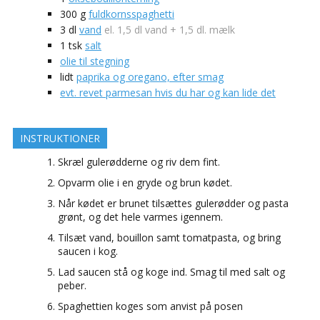
300
g
fuldkornsspaghetti
3
dl
vand
el. 1,5 dl vand + 1,5 dl. mælk
1
tsk
salt
olie til stegning
lidt
paprika og oregano, efter smag
evt. revet parmesan hvis du har og kan lide det
INSTRUKTIONER
Skræl gulerødderne og riv dem fint.
Opvarm olie i en gryde og brun kødet.
Når kødet er brunet tilsættes gulerødder og pasta
grønt, og det hele varmes igennem.
Tilsæt vand, bouillon samt tomatpasta, og bring
saucen i kog.
Lad saucen stå og koge ind. Smag til med salt og
peber.
Spaghettien koges som anvist på posen