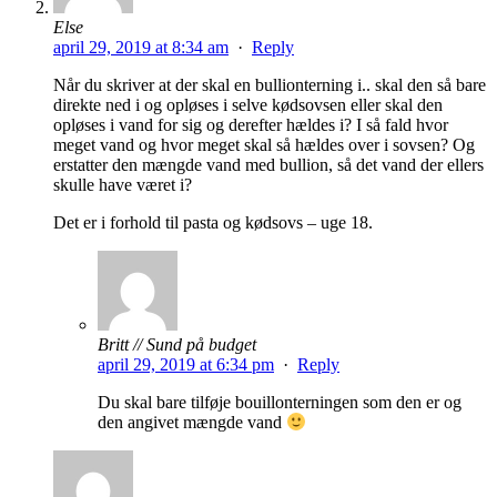
Else
april 29, 2019 at 8:34 am
·
Reply
Når du skriver at der skal en bullionterning i.. skal den så bare
direkte ned i og opløses i selve kødsovsen eller skal den
opløses i vand for sig og derefter hældes i? I så fald hvor
meget vand og hvor meget skal så hældes over i sovsen? Og
erstatter den mængde vand med bullion, så det vand der ellers
skulle have været i?
Det er i forhold til pasta og kødsovs – uge 18.
Britt // Sund på budget
april 29, 2019 at 6:34 pm
·
Reply
Du skal bare tilføje bouillonterningen som den er og
den angivet mængde vand