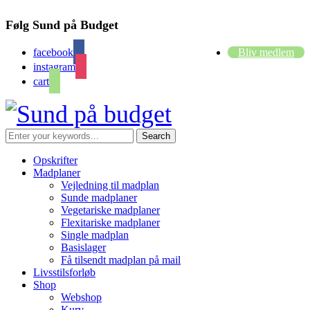
Følg Sund på Budget
facebook
Bliv medlem
instagram
cart
Opskrifter
Madplaner
Vejledning til madplan
Sunde madplaner
Vegetariske madplaner
Flexitariske madplaner
Single madplan
Basislager
Få tilsendt madplan på mail
Livsstilsforløb
Shop
Webshop
Kurv