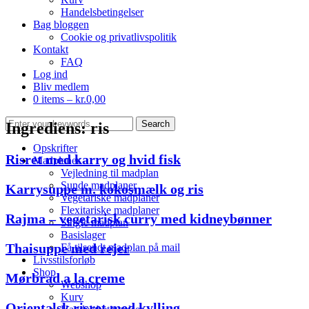
Handelsbetingelser
Bag bloggen
Cookie og privatlivspolitik
Kontakt
FAQ
Log ind
Bliv medlem
0 items –
kr.
0,00
Ingrediens:
ris
Opskrifter
Risret med karry og hvid fisk
Madplaner
Vejledning til madplan
Sunde madplaner
Karrysuppe m. kokosmælk og ris
Vegetariske madplaner
Flexitariske madplaner
Rajma – vegetarisk curry med kidneybønner
Single madplan
Basislager
Thaisuppe med rejer
Få tilsendt madplan på mail
Livsstilsforløb
Shop
Mørbrad a la creme
Webshop
Kurv
Orientalsk risret med kylling