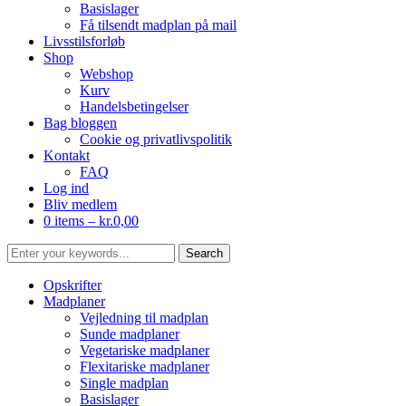
Basislager
Få tilsendt madplan på mail
Livsstilsforløb
Shop
Webshop
Kurv
Handelsbetingelser
Bag bloggen
Cookie og privatlivspolitik
Kontakt
FAQ
Log ind
Bliv medlem
0 items –
kr.
0,00
Opskrifter
Madplaner
Vejledning til madplan
Sunde madplaner
Vegetariske madplaner
Flexitariske madplaner
Single madplan
Basislager