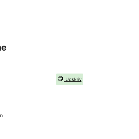
me
Udskriv
n