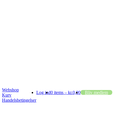
Webshop
Log ind
0 items –
kr.
0,00
Bliv medlem
Kurv
Handelsbetingelser