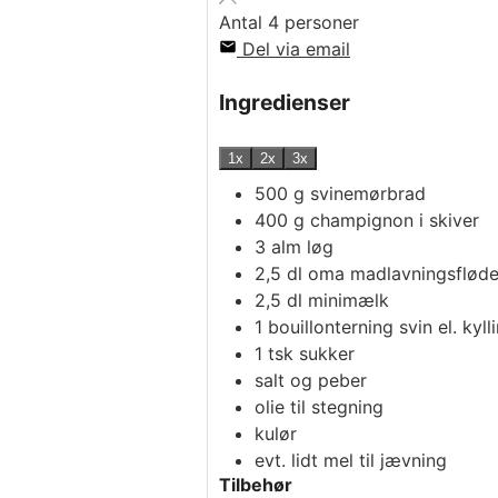
Antal
4
personer
Del via email
Ingredienser
1x
2x
3x
500
g
svinemørbrad
400
g
champignon i skiver
3
alm løg
2,5
dl
oma madlavningsflød
2,5
dl
minimælk
1
bouillonterning svin el. kyll
1
tsk
sukker
salt og peber
olie til stegning
kulør
evt. lidt mel til jævning
Tilbehør