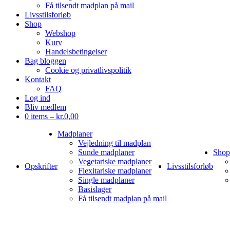
Få tilsendt madplan på mail
Livsstilsforløb
Shop
Webshop
Kurv
Handelsbetingelser
Bag bloggen
Cookie og privatlivspolitik
Kontakt
FAQ
Log ind
Bliv medlem
0 items –
kr.
0,00
Madplaner
Vejledning til madplan
Sunde madplaner
Shop
Vegetariske madplaner
Opskrifter
Livsstilsforløb
Flexitariske madplaner
Single madplaner
Basislager
Få tilsendt madplan på mail