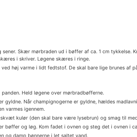
 sener. Skær mørbraden ud i bøffer af ca. 1 cm tykkelse. 
æres i skriver. Løgene skæres i ringe.
ed høj varme i lidt fedtstof. De skal bare lige brunes af p
 panden. Held løgene over mørbradbøfferne.
er gyldne. Når champignogerne er gyldne, hældes madlavni
cen varmes igennem.
e skvæt kulør (den skal bare være lysebrun) og smag til med
bøffer og løg. Kom fadet i ovnen og steg det i ovnen i ca.
n og damp bønnerne i let saltet vand.