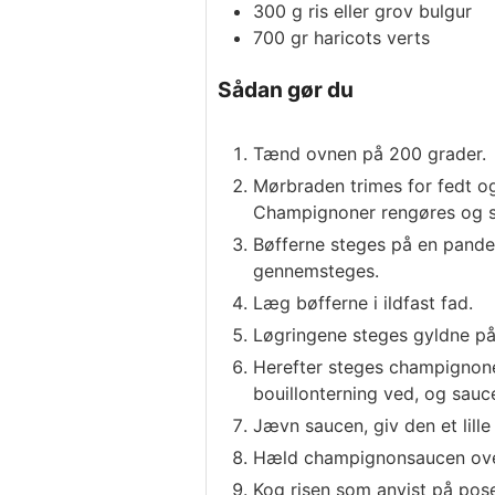
300
g
ris eller grov bulgur
700
gr
haricots verts
Sådan gør du
Tænd ovnen på 200 grader.
Mørbraden trimes for fedt og
Champignoner rengøres og sk
Bøfferne steges på en pande v
gennemsteges.
Læg bøfferne i ildfast fad.
Løgringene steges gyldne på
Herefter steges champignon
bouillonterning ved, og sau
Jævn saucen, giv den et lill
Hæld champignonsaucen over 
Kog risen som anvist på pose