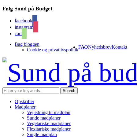
Følg Sund på Budget
facebook
instagram
cart
Bag bloggen
FAQ
Nyhedsbrev
Kontakt
Cookie og privatlivspolitik
Opskrifter
Madplaner
Vejledning til madplan
Sunde madplaner
Vegetariske madplaner
Flexitariske madplaner
Single madplan