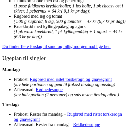
1 fuldkornsbolle med ost og peberfrugt
(1 pose fuldkorns krydderboller, 1 løs bolle, 1 pk cheasy ost i
skiver, 1 pebermix = 64 kr( 9,1 kr pr dag)
)
Rugbrød med æg og tomat
( 500 g rugbrød, 8 æg, 500 g tomater = 47 kr (6,7 kr pr dag))
Knækbrød med kyllingepålæg og agurk
(1 pk wasa knækbrød
,
1 pk kyllingepåløg + 1 agurk = 44 kr
(6,3 kr pr dag))
Du finder flere forslag til sund og billig morgenmad lige her.
Ugeplan til singler
Mandag:
Frokost:
Rugbrød med ristet torskerogn og gnavegrønt
(lav hele portionen og gem til frokost tirsdag og onsdag)
Aftensmad:
Rødbedesuppe
(lav halv portion (2 personer) og spis resten tirsdag aften )
Tirsdag:
Frokost: Rester fra mandag –
Rugbrød med ristet torskerogn
og gnavegrønt
Aftensmad: Rester fra mandag –
Rødbedesuppe