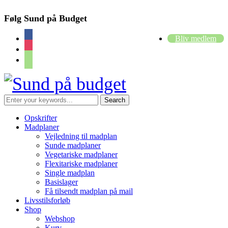
Følg Sund på Budget
facebook
Bliv medlem
instagram
cart
Opskrifter
Madplaner
Vejledning til madplan
Sunde madplaner
Vegetariske madplaner
Flexitariske madplaner
Single madplan
Basislager
Få tilsendt madplan på mail
Livsstilsforløb
Shop
Webshop
Kurv