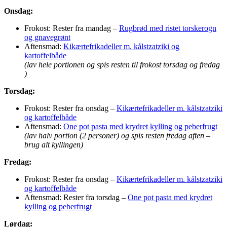
Onsdag:
Frokost: Rester fra mandag –
Rugbrød med ristet torskerogn
og gnavegrønt
Aftensmad:
Kikærtefrikadeller m. kålstzatziki og
kartoffelbåde
(lav hele portionen og spis resten til frokost torsdag og fredag
)
Torsdag:
Frokost: Rester fra onsdag –
Kikærtefrikadeller m. kålstzatziki
og kartoffelbåde
Aftensmad:
One pot pasta med krydret kylling og peberfrugt
(lav halv portion (2 personer) og spis resten fredag aften –
brug alt kyllingen)
Fredag:
Frokost: Rester fra onsdag –
Kikærtefrikadeller m. kålstzatziki
og kartoffelbåde
Aftensmad: Rester fra torsdag –
One pot pasta med krydret
kylling og peberfrugt
Lørdag: