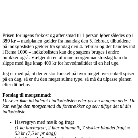
Prisen for ugens frokost og aftensmad til 1 person løber således op i
359 kr
– madplanen gælder fra mandag den 5. februar, tilbuddene
på indkøbslisten gælder fra søndag den 4. februar og der handles ind
i Rema 1000 – indkøbslisten kan dog sagtens bruges i andre
butikker også. Vælger du en af mine morgenmadsforslag kan du
slippe med lige knap 400 kr for hovedmåltider til en hel uge.
Jeg er med på, at der er stor forskel på hvor meget hver enkelt spiser
på en dag, så er du den meget sultne type, så må du tilpasse planen
efter dit behov.
Forslag til morgenmad
:
Disse er ikke inkluderet i indkøbslisten eller prisen længere nede
.
Du
kan vælge den morgenmad du foretrækker og selv tilføje det til din
indkøbsliste.
Havregryn med mælk og frugt
(1 kg havregryn, 2 liter minimælk, 7 stykker blandet frugt =
53 kr (7,5 kr pr dag))