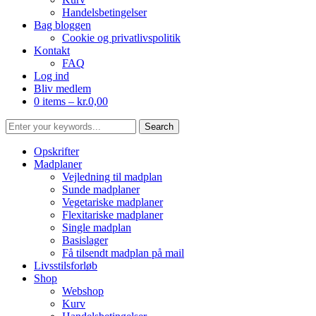
Handelsbetingelser
Bag bloggen
Cookie og privatlivspolitik
Kontakt
FAQ
Log ind
Bliv medlem
0 items –
kr.
0,00
Opskrifter
Madplaner
Vejledning til madplan
Sunde madplaner
Vegetariske madplaner
Flexitariske madplaner
Single madplan
Basislager
Få tilsendt madplan på mail
Livsstilsforløb
Shop
Webshop
Kurv