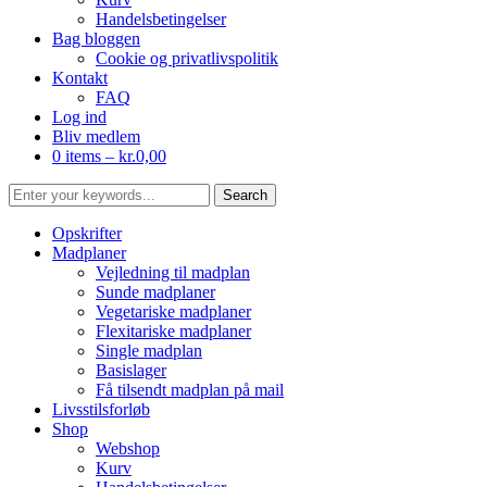
Handelsbetingelser
Bag bloggen
Cookie og privatlivspolitik
Kontakt
FAQ
Log ind
Bliv medlem
0 items –
kr.
0,00
Opskrifter
Madplaner
Vejledning til madplan
Sunde madplaner
Vegetariske madplaner
Flexitariske madplaner
Single madplan
Basislager
Få tilsendt madplan på mail
Livsstilsforløb
Shop
Webshop
Kurv