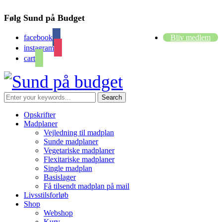
Følg Sund på Budget
facebook
Bliv medlem
instagram
cart
Opskrifter
Madplaner
Vejledning til madplan
Sunde madplaner
Vegetariske madplaner
Flexitariske madplaner
Single madplan
Basislager
Få tilsendt madplan på mail
Livsstilsforløb
Shop
Webshop
Kurv