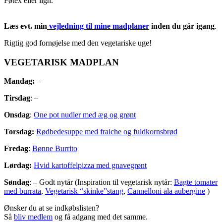
Føtex eller lign.
Læs evt. min
vejledning til mine madplaner
inden du går igang
.
Rigtig god fornøjelse med den vegetariske uge!
VEGETARISK MADPLAN
Mandag:
–
Tirsdag
: –
Onsdag
:
One pot nudler med æg og grønt
Torsdag:
Rødbedesuppe med fraiche og fuldkornsbrød
Fredag
:
Bønne Burrito
Lørdag:
Hvid kartoffelpizza med gnavegrønt
Søndag
: – Godt nytår (Inspiration til vegetarisk nytår:
Bagte tomater
med burrata
,
Vegetarisk “skinke”stang
,
Cannelloni ala aubergine
)
Ønsker du at se indkøbslisten?
Så
bliv medlem
og få adgang med det samme.