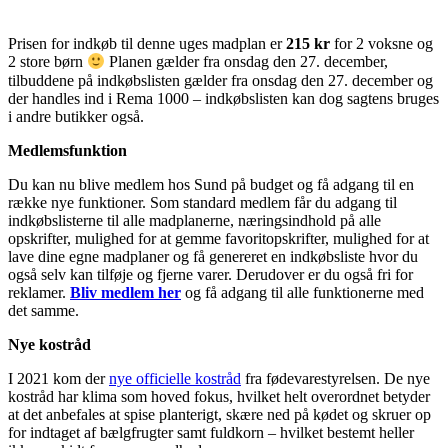
Prisen for indkøb til denne uges madplan er
215 kr
for 2 voksne og
2 store børn
Planen gælder fra onsdag den 27. december,
tilbuddene på indkøbslisten gælder fra onsdag den 27. december og
der handles ind i Rema 1000 – indkøbslisten kan dog sagtens bruges
i andre butikker også.
Medlemsfunktion
Du kan nu blive medlem hos Sund på budget og få adgang til en
række nye funktioner. Som standard medlem får du adgang til
indkøbslisterne til alle madplanerne, næringsindhold på alle
opskrifter, mulighed for at gemme favoritopskrifter, mulighed for at
lave dine egne madplaner og få genereret en indkøbsliste hvor du
også selv kan tilføje og fjerne varer. Derudover er du også fri for
reklamer.
Bliv medlem her
og få adgang til alle funktionerne med
det samme.
Nye kostråd
I 2021 kom der
nye officielle kostråd
fra fødevarestyrelsen. De nye
kostråd har klima som hoved fokus, hvilket helt overordnet betyder
at det anbefales at spise planterigt, skære ned på kødet og skruer op
for indtaget af bælgfrugter samt fuldkorn – hvilket bestemt heller