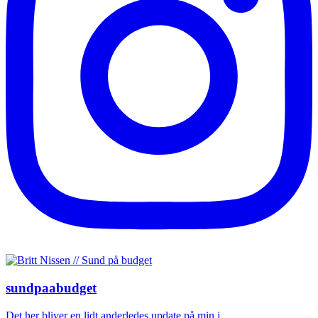
sundpaabudget
Det her bliver en lidt anderledes update på min j