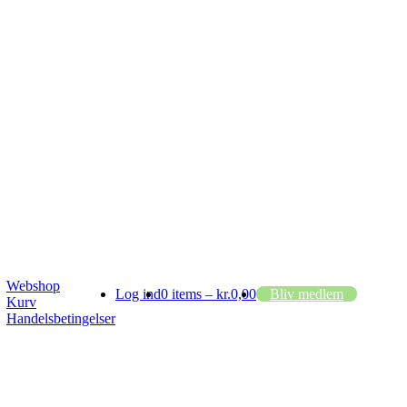
Webshop
Log ind
0 items –
kr.
0,00
Bliv medlem
Kurv
Handelsbetingelser