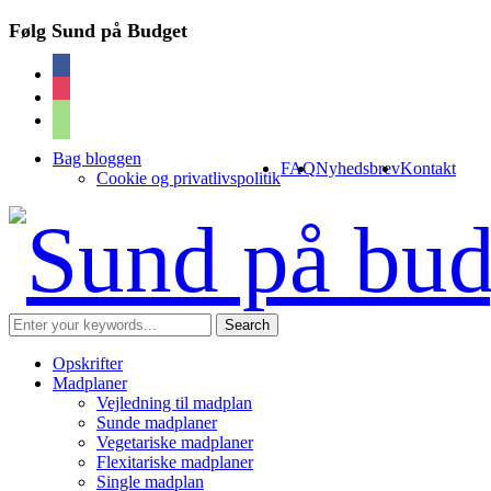
Følg Sund på Budget
facebook
instagram
cart
Bag bloggen
FAQ
Nyhedsbrev
Kontakt
Cookie og privatlivspolitik
Opskrifter
Madplaner
Vejledning til madplan
Sunde madplaner
Vegetariske madplaner
Flexitariske madplaner
Single madplan