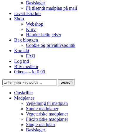
Basislager
Få tilsendt madplan på mail
Livsstilsforløb
Shop
Webshop
Kurv
Handelsbetingelser
Bag bloggen
Cookie og privatlivspolitik
Kontakt
FAQ
Log ind
Bliv medlem
0 items –
kr.
0,00
Opskrifter
Madplaner
Vejledning til madplan
Sunde madplaner
Vegetariske madplaner
Flexitariske madplaner
Single madplan
Basislager