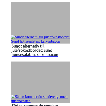
Sundt alternativ till
julefrokostbordet: Sund
hønsesalat m. kalkunbacon
Sådan kommer du sundere