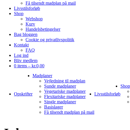
Få tilsendt madplan på mail
Livsstilsforløb
Shop
Webshop
Kurv
Handelsbetingelser
Bag bloggen
Cookie og privatlivspolitik
Kontakt
FAQ
Log ind
Bliv medlem
0 items –
kr.
0,00
Madplaner
Vejledning til madplan
Sunde madplaner
Shop
Vegetariske madplaner
Opskrifter
Livsstilsforløb
Flexitariske madplaner
Single madplaner
Basislager
Få tilsendt madplan på mail