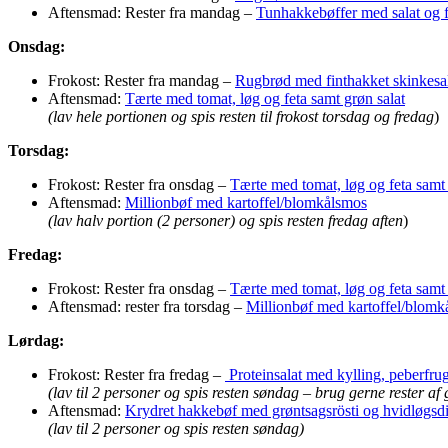
Aftensmad: Rester fra mandag –
Tunhakkebøffer med salat og f
Onsdag:
Frokost: Rester fra mandag –
Rugbrød med finthakket skinkesa
Aftensmad:
Tærte med tomat, løg og feta samt grøn salat
(lav hele portionen og spis resten til frokost torsdag og fredag
)
Torsdag:
Frokost: Rester fra onsdag –
Tærte med tomat, løg og feta samt 
Aftensmad:
Millionbøf med kartoffel/blomkålsmos
(lav halv portion (2 personer) og spis resten fredag aften
)
Fredag:
Frokost: Rester fra onsdag –
Tærte med tomat, løg og feta samt 
Aftensmad: rester fra torsdag –
Millionbøf med kartoffel/blomk
Lørdag:
Frokost: Rester fra fredag –
Proteinsalat med kylling, peberfr
(lav til 2 personer og spis resten søndag – brug gerne rester af 
Aftensmad:
Krydret hakkebøf med grøntsagsrösti og hvidløgsd
(lav til 2 personer og spis resten søndag)