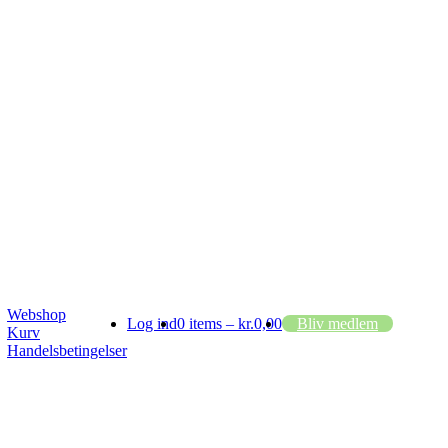
Webshop
Log ind
0 items –
kr.
0,00
Bliv medlem
Kurv
Handelsbetingelser