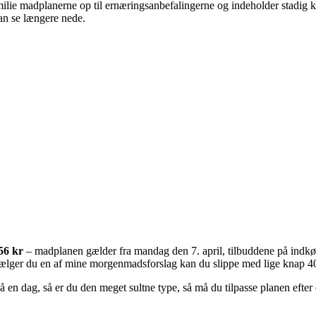
ilie madplanerne op til ernæringsanbefalingerne og indeholder stadig kødf
an se længere nede.
56 kr
– madplanen gælder fra mandag den 7. april, tilbuddene på indkøb
ælger du en af mine morgenmadsforslag kan du slippe med lige knap 400
på en dag, så er du den meget sultne type, så må du tilpasse planen efter 