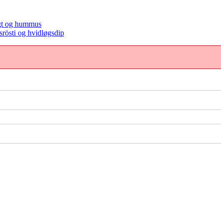
ugt og hummus
rösti og hvidløgsdip