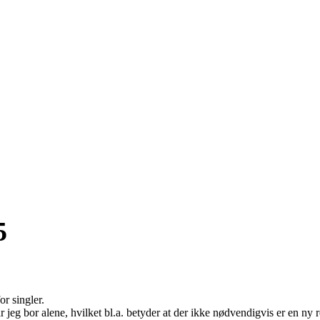
5
or singler.
r jeg bor alene, hvilket bl.a. betyder at der ikke nødvendigvis er en ny