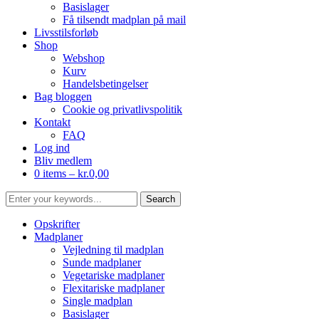
Basislager
Få tilsendt madplan på mail
Livsstilsforløb
Shop
Webshop
Kurv
Handelsbetingelser
Bag bloggen
Cookie og privatlivspolitik
Kontakt
FAQ
Log ind
Bliv medlem
0 items –
kr.
0,00
Opskrifter
Madplaner
Vejledning til madplan
Sunde madplaner
Vegetariske madplaner
Flexitariske madplaner
Single madplan
Basislager