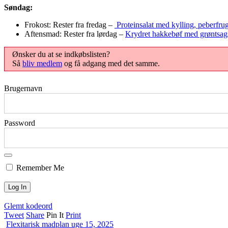
Søndag:
Frokost: Rester fra fredag –
Proteinsalat med kylling, peberfr
Aftensmad: Rester fra lørdag –
Krydret hakkebøf med grøntsags
Ønsker du at se indkøbslisten?
Så
bliv medlem
og få adgang med det samme.
Brugernavn
Password
Remember Me
Glemt kodeord
Tweet
Share
Pin It
Print
Flexitarisk madplan uge 15, 2025