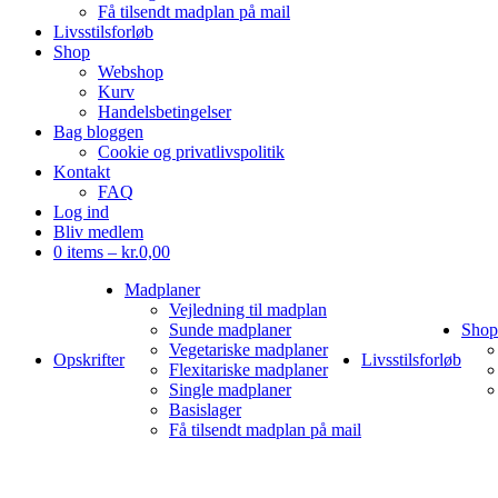
Få tilsendt madplan på mail
Livsstilsforløb
Shop
Webshop
Kurv
Handelsbetingelser
Bag bloggen
Cookie og privatlivspolitik
Kontakt
FAQ
Log ind
Bliv medlem
0 items –
kr.
0,00
Madplaner
Vejledning til madplan
Sunde madplaner
Shop
Vegetariske madplaner
Opskrifter
Livsstilsforløb
Flexitariske madplaner
Single madplaner
Basislager
Få tilsendt madplan på mail