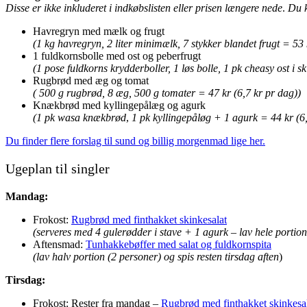
Disse er ikke inkluderet i indkøbslisten eller prisen længere nede
.
Du k
Havregryn med mælk og frugt
(1 kg havregryn, 2 liter minimælk, 7 stykker blandet frugt = 53 
1 fuldkornsbolle med ost og peberfrugt
(1 pose fuldkorns krydderboller, 1 løs bolle, 1 pk cheasy ost i s
Rugbrød med æg og tomat
( 500 g rugbrød, 8 æg, 500 g tomater = 47 kr (6,7 kr pr dag))
Knækbrød med kyllingepålæg og agurk
(1 pk wasa knækbrød
,
1 pk kyllingepåløg + 1 agurk = 44 kr (6,
Du finder flere forslag til sund og billig morgenmad lige her.
Ugeplan til singler
Mandag:
Frokost:
Rugbrød med finthakket skinkesalat
(serveres med 4 gulerødder i stave + 1 agurk – lav hele portion
Aftensmad:
Tunhakkebøffer med salat og fuldkornspita
(lav halv portion (2 personer) og spis resten tirsdag aften
)
Tirsdag:
Frokost: Rester fra mandag –
Rugbrød med finthakket skinkesa