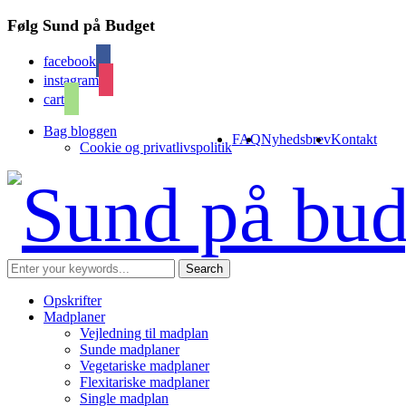
Følg Sund på Budget
facebook
instagram
cart
Bag bloggen
FAQ
Nyhedsbrev
Kontakt
Cookie og privatlivspolitik
Opskrifter
Madplaner
Vejledning til madplan
Sunde madplaner
Vegetariske madplaner
Flexitariske madplaner
Single madplan