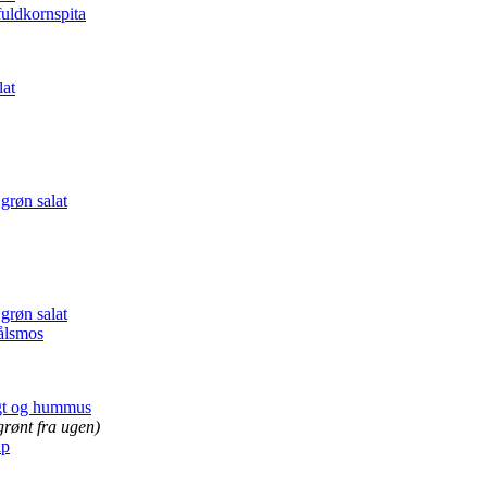
uldkornspita
lat
grøn salat
grøn salat
ålsmos
ugt og hummus
grønt fra ugen)
ip