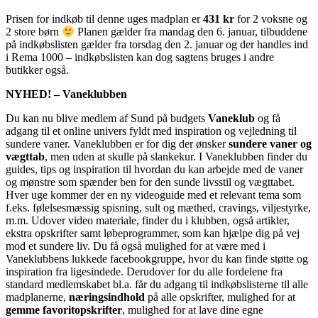
Prisen for indkøb til denne uges madplan er
431 kr
for 2 voksne og
2 store børn
Planen gælder fra mandag den 6. januar, tilbuddene
på indkøbslisten gælder fra torsdag den 2. januar og der handles ind
i Rema 1000 – indkøbslisten kan dog sagtens bruges i andre
butikker også.
NYHED! – Vaneklubben
Du kan nu blive medlem af Sund på budgets
Vaneklub
og få
adgang til et online univers fyldt med inspiration og vejledning til
sundere vaner. Vaneklubben er for dig der ønsker
sundere vaner og
vægttab
, men uden at skulle på slankekur. I Vaneklubben finder du
guides, tips og inspiration til hvordan du kan arbejde med de vaner
og mønstre som spænder ben for den sunde livsstil og vægttabet.
Hver uge kommer der en ny videoguide med et relevant tema som
f.eks. følelsesmæssig spisning, sult og mæthed, cravings, viljestyrke,
m.m. Udover video materiale, finder du i klubben, også artikler,
ekstra opskrifter samt løbeprogrammer, som kan hjælpe dig på vej
mod et sundere liv. Du få også mulighed for at være med i
Vaneklubbens lukkede facebookgruppe, hvor du kan finde støtte og
inspiration fra ligesindede. Derudover for du alle fordelene fra
standard medlemskabet bl.a. får du adgang til indkøbslisterne til alle
madplanerne,
næringsindhold
på alle opskrifter, mulighed for at
gemme favoritopskrifter
, mulighed for at lave dine egne