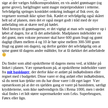
sige at der vælges fuldkornsprodukter, en vis andel grøntsager (og
gerne grove), bælgfrugter samt magre mejeriprodukter i retterne.
Selvfølgelig springes kostrådet omkring indtaget af fisk over, da
vegetarer normalt ikke spiser fisk. Kødet er selvfølgelig også skåret
helt ud af planen, men det er også meget godt i tråd med de nye
anbefaling om at skære ned på kødet.
Med hensyn til grøntsagerne, er det vigtigt at man selv supplerer op i
løbet af dagen, for at få det anbefalede. Madplanen indeholder en
del grønt, men voksne personer skal have 600 gram frugt og grønt
dagligt (Børn mellem 4 og 10 år bør spise mellem 300-500 gram
frugt og grønt om dagen), og derfor gælder det selvfølgelig om at
spise grønt til dagens andre måltider, for at få dækket det anbefalede
Du finder som altid opskrifterne til dagens menu ved, at klikke på
linket i planen. Vær opmærksom på, at opskrifterne indeholder varer
fra
mit basislager
, der derfor ikke er anført på indkøbslisten eller
regnet med i budgettet. Disse varer er dog anført efter indkøbslisten,
så du nemt kan tjekke om du har disse varer i dit eget lager Vær
opmærksom på at der en sjælden gang er varer på basislisten, særligt
krydderierne, som ikke nødvendigvis fås i Rema 1000, men i stedet
skal findes i et lidt større supermarkeder som f.eks. Superbrugsen,
Føtex eller lign.