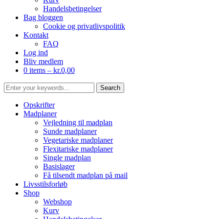
Handelsbetingelser
Bag bloggen
Cookie og privatlivspolitik
Kontakt
FAQ
Log ind
Bliv medlem
0 items –
kr.
0,00
Opskrifter
Madplaner
Vejledning til madplan
Sunde madplaner
Vegetariske madplaner
Flexitariske madplaner
Single madplan
Basislager
Få tilsendt madplan på mail
Livsstilsforløb
Shop
Webshop
Kurv