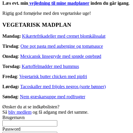
Læs evt. min
vejledning til mine madplaner
inden du går igang
.
Rigtig god fornøjelse med den vegetariske uge!
VEGETARISK MADPLAN
Mandag:
Kikærtefrikadeller med cremet blomkålssalat
Tirsdag
:
One pot pasta med aubergine og tomatsauce
Onsdag
:
Mexicansk linsegryde med sprøde ostebrød
Torsdag:
Kartoffelmadder med hummus
Fredag
:
Vegetarisk butter chicken med pipfri
Lørdag:
Tacoskaller med frijoles negros (sorte bønner)
Søndag
:
Nem græskarsuppe med rodfrugter
Ønsker du at se indkøbslisten?
Så
bliv medlem
og få adgang med det samme.
Brugernavn
Password