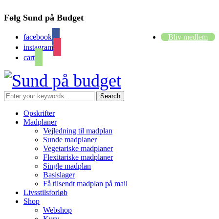
Følg Sund på Budget
facebook
Bliv medlem
instagram
cart
Opskrifter
Madplaner
Vejledning til madplan
Sunde madplaner
Vegetariske madplaner
Flexitariske madplaner
Single madplan
Basislager
Få tilsendt madplan på mail
Livsstilsforløb
Shop
Webshop
Kurv