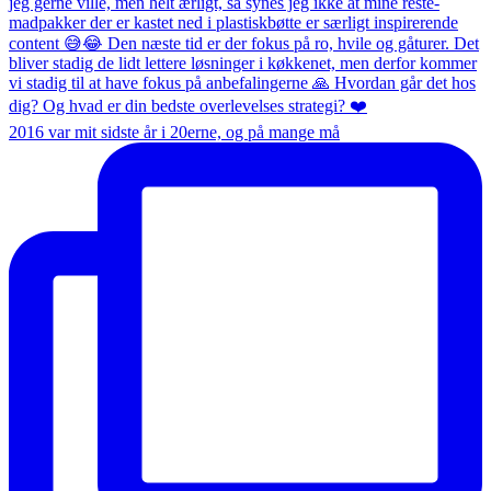
2016 var mit sidste år i 20erne, og på mange må