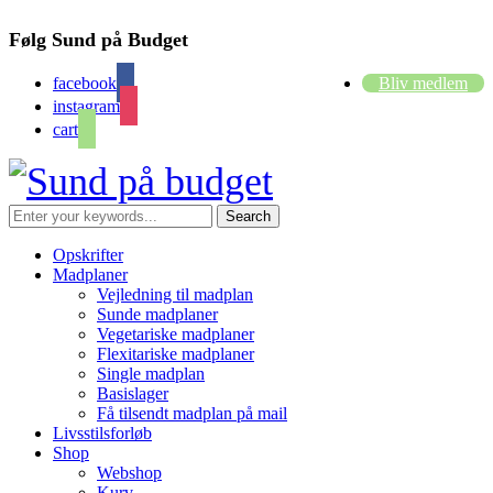
Følg Sund på Budget
facebook
Bliv medlem
instagram
cart
Opskrifter
Madplaner
Vejledning til madplan
Sunde madplaner
Vegetariske madplaner
Flexitariske madplaner
Single madplan
Basislager
Få tilsendt madplan på mail
Livsstilsforløb
Shop
Webshop
Kurv