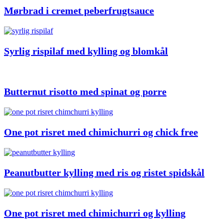
Mørbrad i cremet peberfrugtsauce
Syrlig rispilaf med kylling og blomkål
Butternut risotto med spinat og porre
One pot risret med chimichurri og chick free
Peanutbutter kylling med ris og ristet spidskål
One pot risret med chimichurri og kylling