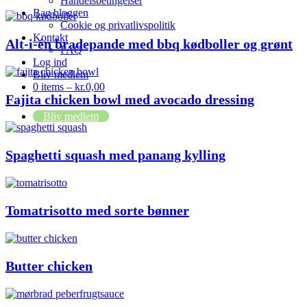
Handelsbetingelser
Bag bloggen
Cookie og privatlivspolitik
Kontakt
Alt-i-én bradepande med bbq kødboller og grønt
FAQ
Log ind
Bliv medlem
0 items –
kr.
0,00
Fajita chicken bowl med avocado dressing
Bliv medlem
Spaghetti squash med panang kylling
Tomatrisotto med sorte bønner
Butter chicken