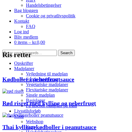
Handelsbetingelser
Bag bloggen
Cookie og privatlivspolitik
Kontakt
FAQ
Log ind
Bliv medlem
0 items –
kr.
0,00
Ris retter
Opskrifter
Madplaner
Vejledning til madplan
Kødboller i peberfrugtsauce
Sunde madplaner
Vegetariske madplaner
Flexitariske madplaner
Single madplan
Basislager
Rød risret med kylling og peberfrugt
Få tilsendt madplan på mail
Livsstilsforløb
Shop
Webshop
Thai kyllingekødboller i peanutsauce
Kurv