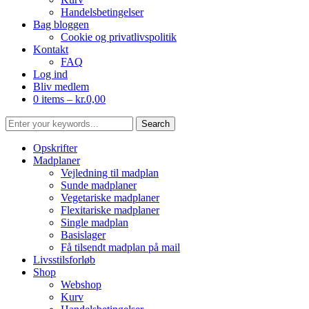
Handelsbetingelser
Bag bloggen
Cookie og privatlivspolitik
Kontakt
FAQ
Log ind
Bliv medlem
0 items –
kr.
0,00
Opskrifter
Madplaner
Vejledning til madplan
Sunde madplaner
Vegetariske madplaner
Flexitariske madplaner
Single madplan
Basislager
Få tilsendt madplan på mail
Livsstilsforløb
Shop
Webshop
Kurv