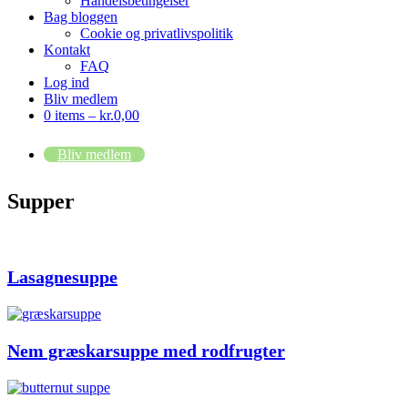
Handelsbetingelser
Bag bloggen
Cookie og privatlivspolitik
Kontakt
FAQ
Log ind
Bliv medlem
0 items –
kr.
0,00
Bliv medlem
Supper
Lasagnesuppe
Nem græskarsuppe med rodfrugter