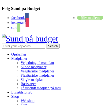
Følg Sund på Budget
facebook
Bliv medlem
instagram
cart
Opskrifter
Madplaner
Vejledning til madplan
Sunde madplaner
Vegetariske madplaner
Flexitariske madplaner
Single madplan
Basislager
Få tilsendt madplan på mail
Livsstilsforløb
Shop
Webshop
Kurv