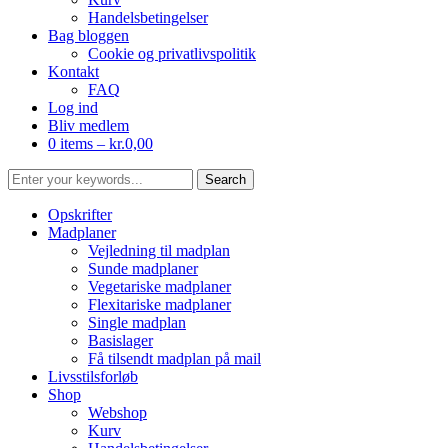
Handelsbetingelser
Bag bloggen
Cookie og privatlivspolitik
Kontakt
FAQ
Log ind
Bliv medlem
0 items –
kr.
0,00
Opskrifter
Madplaner
Vejledning til madplan
Sunde madplaner
Vegetariske madplaner
Flexitariske madplaner
Single madplan
Basislager
Få tilsendt madplan på mail
Livsstilsforløb
Shop
Webshop
Kurv