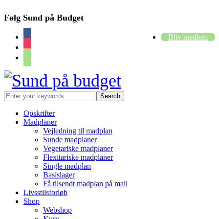
Følg Sund på Budget
facebook
Bliv medlem
instagram
cart
Opskrifter
Madplaner
Vejledning til madplan
Sunde madplaner
Vegetariske madplaner
Flexitariske madplaner
Single madplan
Basislager
Få tilsendt madplan på mail
Livsstilsforløb
Shop
Webshop
Kurv