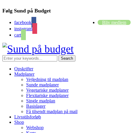
Følg Sund på Budget
facebook
Bliv medlem
instagram
cart
Opskrifter
Madplaner
Vejledning til madplan
Sunde madplaner
Vegetariske madplaner
Flexitariske madplaner
Single madplan
Basislager
Få tilsendt madplan på mail
Livsstilsforløb
Shop
Webshop
Kurv