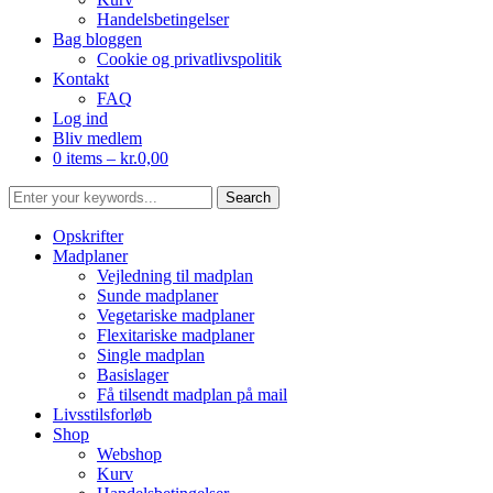
Handelsbetingelser
Bag bloggen
Cookie og privatlivspolitik
Kontakt
FAQ
Log ind
Bliv medlem
0 items –
kr.
0,00
Opskrifter
Madplaner
Vejledning til madplan
Sunde madplaner
Vegetariske madplaner
Flexitariske madplaner
Single madplan
Basislager
Få tilsendt madplan på mail
Livsstilsforløb
Shop
Webshop
Kurv