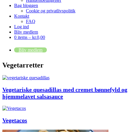
Handelsbetingelser
Bag bloggen
Cookie og privatlivspolitik
Kontakt
FAQ
Log ind
Bliv medlem
0 items –
kr.
0,00
Bliv medlem
Vegetarretter
Vegetariske quesadillas med cremet bønnefyld og
hjemmelavet salsasauce
Vegetacos