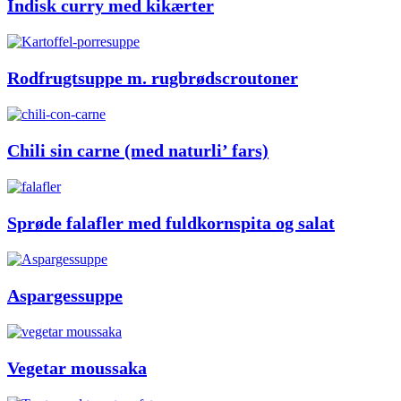
Indisk curry med kikærter
Rodfrugtsuppe m. rugbrødscroutoner
Chili sin carne (med naturli’ fars)
Sprøde falafler med fuldkornspita og salat
Aspargessuppe
Vegetar moussaka