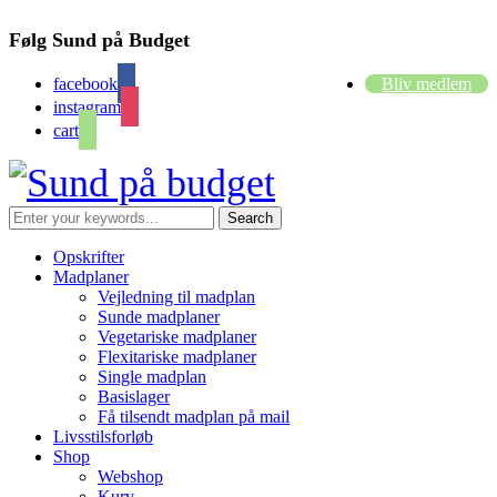
Følg Sund på Budget
facebook
Bliv medlem
instagram
cart
Opskrifter
Madplaner
Vejledning til madplan
Sunde madplaner
Vegetariske madplaner
Flexitariske madplaner
Single madplan
Basislager
Få tilsendt madplan på mail
Livsstilsforløb
Shop
Webshop
Kurv