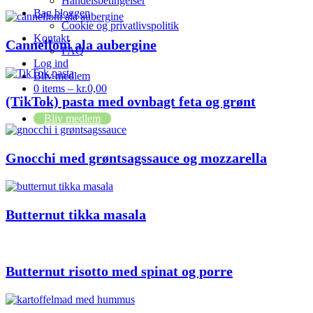
Handelsbetingelser
Bag bloggen
Cookie og privatlivspolitik
Kontakt
Cannelloni ala aubergine
FAQ
Log ind
Bliv medlem
0 items –
kr.
0,00
(TikTok) pasta med ovnbagt feta og grønt
Bliv medlem
Gnocchi med grøntsagssauce og mozzarella
Butternut tikka masala
Butternut risotto med spinat og porre