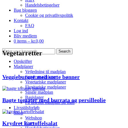
Handelsbetingelser
Bag bloggen
Cookie og privatlivspolitik
Kontakt
FAQ
Log ind
Bliv medlem
0 items –
kr.
0,00
Vegetarretter
Opskrifter
Madplaner
Vejledning til madplan
Veggieburger med sorte bønner
Sunde madplaner
Vegetariske madplaner
Flexitariske madplaner
Single madplan
Basislager
Bagte tomater med burrata og persilleolie
Få tilsendt madplan på mail
Livsstilsforløb
Shop
Webshop
Krydret kartoffelsalat
Kurv