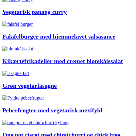
Vegetarisk panang curry
Falafelburger med hjemmelavet salsasauce
Kikærtefrikadeller med cremet blomkålssalat
Grøn vegetarlasagne
Peberfrugter med vegetarisk mexifyld
One pot risret med chimichurri og chick free