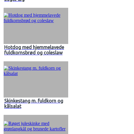
Hotdog med hjemmelavede
fuldkornsbrød og coleslaw
Skinkestang m. fuldkorn og
kålsalat