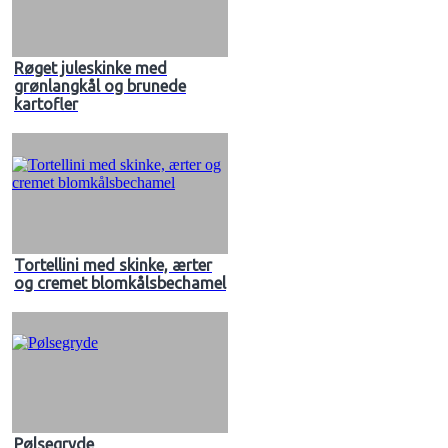
Røget juleskinke med
grønlangkål og brunede
kartofler
Tortellini med skinke, ærter
og cremet blomkålsbechamel
Pølsegryde