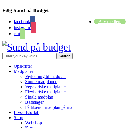
Følg Sund på Budget
facebook
Bliv medlem
instagram
cart
Opskrifter
Madplaner
Vejledning til madplan
Sunde madplaner
Vegetariske madplaner
Flexitariske madplaner
Single madplan
Basislager
Få tilsendt madplan på mail
Livsstilsforløb
Shop
Webshop
Kurv