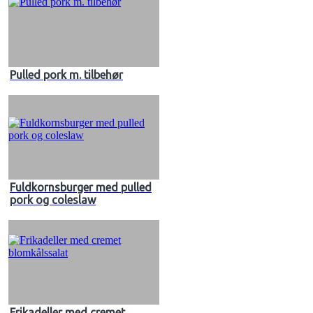
Pulled pork m. tilbehør
Fuldkornsburger med pulled
pork og coleslaw
Frikadeller med cremet