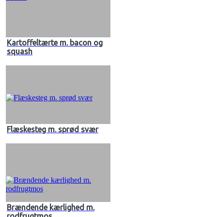
Kartoffeltærte m. bacon og
squash
Flæskesteg m. sprød svær
Brændende kærlighed m.
rodfrugtmos