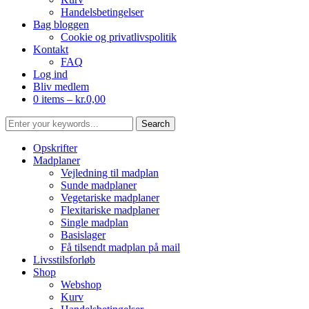
Handelsbetingelser
Bag bloggen
Cookie og privatlivspolitik
Kontakt
FAQ
Log ind
Bliv medlem
0 items –
kr.
0,00
Opskrifter
Madplaner
Vejledning til madplan
Sunde madplaner
Vegetariske madplaner
Flexitariske madplaner
Single madplan
Basislager
Få tilsendt madplan på mail
Livsstilsforløb
Shop
Webshop
Kurv