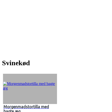
Svinekød
Morgenmadstortilla med
bagte æg